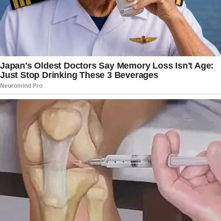
revisar protocolos internos e a discutir ações
preventivas voltadas à segurança e ao
acolhimento.
Entidades da advocacia também se
posicionaram. O
Conselho Federal da OAB
e a
seccional estadual lamentaram a perda e
prestaram solidariedade à família, amigos e
alunos, destacando a contribuição de Juliana
para o ensino jurídico. Para a comunidade
acadêmica, a melhor homenagem será manter
vivo o compromisso com a educação, a justiça e
o respeito, valores que marcaram a trajetória da
professora e que agora orientam a busca por