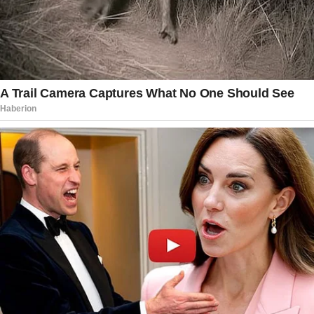
O objetivo é verificar se houve mortes suspeitas
com características semelhantes, o que pode
ampliar significativamente o alcance do
inquérito.
Durante os interrogatórios, os técnicos
inicialmente negaram qualquer irregularidade e
afirmaram que apenas cumpriam prescrições
médicas. No entanto, ao serem confrontados
com vídeos, depoimentos e análises técnicas,
passaram a apresentar versões contraditórias.
Investigadores descrevem a postura do trio
como fria, técnica e sem demonstração de
arrependimento.