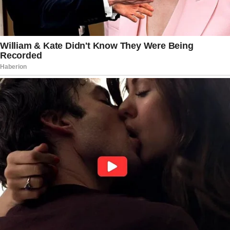
Celulares, computadores e outros dispositivos
eletrônicos apreendidos seguem sob perícia. A
polícia busca mensagens, pesquisas e registros
que indiquem motivação, planejamento ou troca
de informações entre os suspeitos. A chamada
Operação Anúbis, que resultou nas prisões,
continua em andamento, e a expectativa é de
que o inquérito seja concluído nas próximas
semanas.
As defesas sustentam a inocência dos
investigados e afirmam que o caso ainda está em
fase inicial de apuração. O Hospital Anchieta