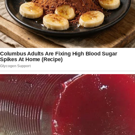
expressiva de apoiadores atentos a cada
novidade, enquanto outros setores da sociedade
acompanham o caso pelo impacto político e
simbólico que ele representa. As redes sociais,
nesse contexto, funcionam como uma ponte
direta entre o ambiente hospitalar e a opinião
pública, acelerando a circulação de notícias.
Em meio a especulações e debates, o episódio
evidencia a importância de uma comunicação
responsável sobre temas de saúde,
especialmente quando envolvem personalidades
conhecidas. O relato de Carlos Bolsonaro buscou
equilibrar emoção e informação, oferecendo ao