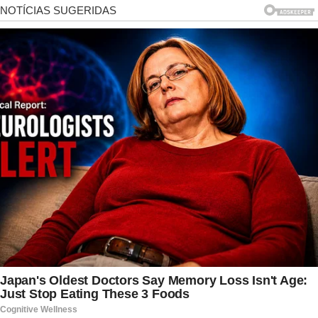
levou o Ministério da Justiça a solicitar a
abertura da investigação, ainda no mês de abril.
Depois de concluir a apuração, a Polícia Federal
afirmou que há elementos indicando que o
senador tentou associar diretamente o
presidente da República aos crimes mencionados
na postagem. Segundo o relatório elaborado
pelos investigadores, o conteúdo da mensagem
deixa claro que, na interpretação apresentada
pelo parlamentar, Lula seria relacionado às
acusações listadas na sequência do texto.
Agora, o depoimento de Flávio Bolsonaro será
uma das últimas etapas antes da manifestação