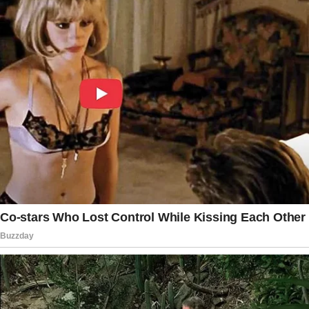
ainda não há decisão definitiva sobre eventual
responsabilização. O depoimento do senador
será considerado uma peça importante para que
a PGR conclua sua análise. Até que haja uma
manifestação final do órgão e, se for o caso,
uma decisão da Justiça, a investigação
permanece em fase de apuração.