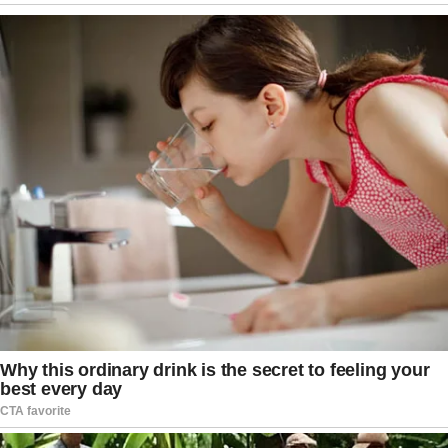
definitiva da Procuradoria-Geral da República.
Caberá ao órgão avaliar todas as provas
reunidas, incluindo a versão apresentada pelo
senador, para decidir se existem elementos
suficientes para oferecer uma denúncia ao
Supremo Tribunal Federal ou se o caso deve ser
encerrado sem novas medidas.
O episódio também chama atenção por ocorrer
em um momento de forte polarização política no
Brasil. Declarações feitas por autoridades e
representantes públicos nas redes sociais têm
sido acompanhadas com maior atenção pelos
órgãos de investigação e pelo Poder Judiciário,