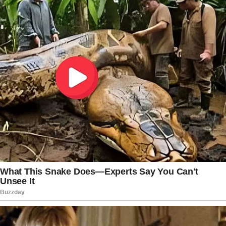
principalmente quando envolvem acusações
contra agentes públicos ou instituições.
Especialistas costumam destacar que
manifestações políticas fazem parte do debate
democrático, mas também lembram que esse
direito deve respeitar os limites previstos na
legislação. Quando há suspeita de que uma
declaração possa atingir a honra de outra pessoa
por meio da atribuição de fatos considerados
criminosos, os órgãos responsáveis podem
instaurar investigações para verificar se houve
infração.
Enquanto isso, o caso segue em andamento e