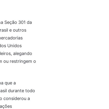
na Seção 301 da
asil e outros
mercadorias
ados Unidos
eiros, alegando
am ou restringem o
ma que a
asil durante todo
o considerou a
 ações