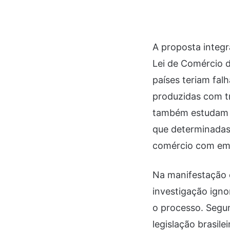
A proposta integ
Lei de Comércio d
países teriam fal
produzidas com tr
também estudam a
que determinadas 
comércio com em
Na manifestação e
investigação ign
o processo. Segun
legislação brasil