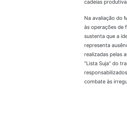
cadeias produtiva
Na avaliação do M
às operações de f
sustenta que a id
representa ausênc
realizadas pelas
“Lista Suja” do t
responsabilizados
combate às irregu