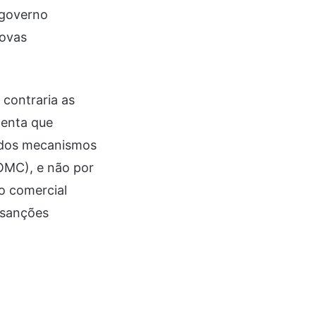
 governo
rovas
 contraria as
menta que
o dos mecanismos
OMC), e não por
o comercial
 sanções