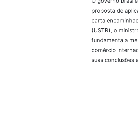
O governo brasile
proposta de aplic
carta encaminhad
(USTR), o ministr
fundamenta a med
comércio internac
suas conclusões e