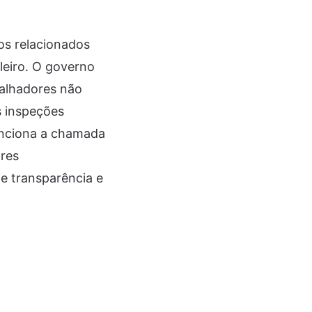
os relacionados
leiro. O governo
balhadores não
s inspeções
enciona a chamada
ores
de transparência e