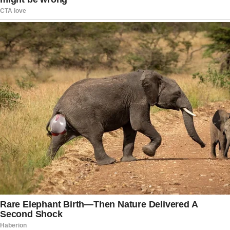
seria o melhor caminho para evitar novos
desgastes públicos, mas reconhecem que, até o
momento, não existem sinais concretos de
aproximação entre Michelle e Flávio.
O episódio também evidencia como divergências
pessoais podem ultrapassar o ambiente familiar e
produzir reflexos diretos na estratégia de um
grupo político. Em momentos de pré-campanha,
cada declaração e cada posicionamento acabam
sendo analisados com atenção por aliados,
adversários e eleitores.
Por enquanto, o cenário permanece indefinido.