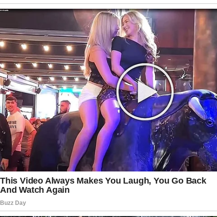
Sem um plano político anunciado e sem
perspectivas de reconciliação imediata, a
expectativa gira em torno dos próximos passos
da ex-primeira-dama. Até que uma nova decisão
seja tomada, o assunto deve continuar ocupando
espaço nas conversas de bastidores e
alimentando especulações sobre os rumos do
grupo político nos próximos meses.