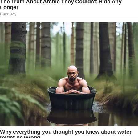
aumentam as especulações sobre qual será seu
papel nas eleições.
Entre aliados, existe a percepção de que a ex-
primeira-dama enfrenta um período de forte
pressão. Pessoas que acompanham sua rotina
afirmam que o desgaste provocado pelos
acontecimentos recentes acabou aumentando a
necessidade de um tempo para reorganizar
ideias e avaliar os próximos movimentos com
mais tranquilidade.
Enquanto isso, integrantes do grupo político
observam atentamente os desdobramentos.
Muitos defendem que uma solução negociada