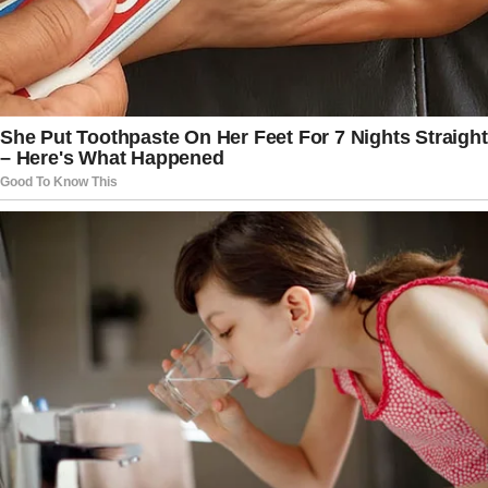
celebração pública feita pelo presidente norte-
americano após a divulgação do novo
entendimento da Fifa.
O episódio rapidamente ganhou repercussão
internacional por envolver uma possível
interlocução entre um chefe de Estado e o
presidente da principal entidade do futebol
mundial durante a realização da Copa. A situação
também reforçou o debate sobre transparência
nos processos disciplinares da Fifa,
especialmente em competições de grande
relevância. Enquanto a seleção dos Estados
Unidos se prepara para enfrentar a Bélgica com