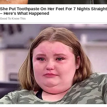
Diversos chefes de Estado e representantes de
governos estrangeiros enviaram felicitações
oficiais à Casa Branca em razão da
comemoração. O gesto de Putin ganhou
destaque por ocorrer em um momento de
relações diplomáticas marcadas por anos de
tensões envolvendo temas como segurança
internacional, conflitos armados, sanções
econômicas e disputas geopolíticas.
Apesar das divergências entre os dois países nos
últimos anos, Putin evitou abordar assuntos
relacionados aos conflitos internacionais ou às
sanções impostas contra a Rússia. A carta