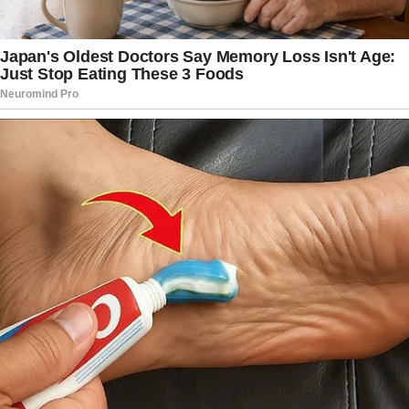
duas maiores potências nucleares do planeta.
Segundo ele, a responsabilidade compartilhada
exige diálogo permanente e relações estáveis
entre os dois governos. O presidente russo
declarou acreditar que uma aproximação
baseada na igualdade, no respeito mútuo e em
interesses comuns pode beneficiar não apenas
os cidadãos dos dois países, mas também
contribuir para a estabilidade da comunidade
internacional.
A mensagem foi divulgada justamente durante as
celebrações dos 250 anos da independência dos
Estados Unidos, data considerada uma das mais
importantes do calendário nacional americano.