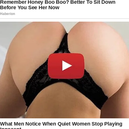
concentrou-se em referências históricas, na
valorização da cooperação bilateral e na defesa
de um relacionamento mais pragmático entre
Moscou e Washington. O texto também não fez
menção direta a negociações específicas ou a
temas atualmente em discussão entre os
governos.
A relação entre Donald Trump e Vladimir Putin
sempre despertou atenção no cenário
internacional. Durante diferentes momentos da
vida política de ambos, houve aproximações e
períodos de maior distanciamento,
frequentemente influenciados pelo contexto