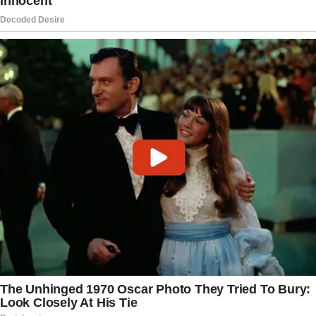
geopolítico e pelas decisões adotadas por cada
governo. Ainda assim, a troca de mensagens em
ocasiões oficiais costuma seguir os protocolos
diplomáticos estabelecidos entre os dois países,
especialmente em datas comemorativas de
grande relevância.
Ao divulgar a carta, o Kremlin reforçou a posição
de que Rússia e Estados Unidos possuem
responsabilidades compartilhadas na
preservação da paz e da segurança globais. A
mensagem enviada por Putin buscou destacar
episódios históricos de colaboração entre as
duas nações e transmitir um sinal de disposição