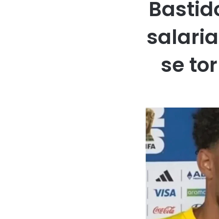
Bastid
salaria
se to