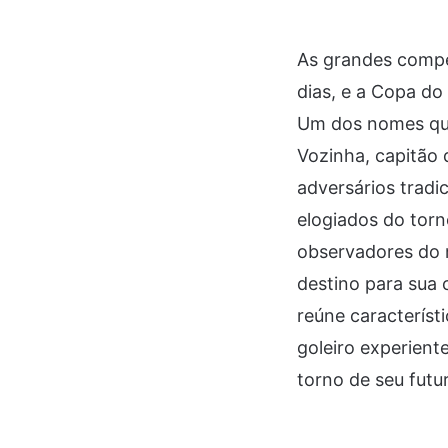
As grandes compe
dias, e a Copa do
Um dos nomes que
Vozinha, capitão 
adversários tradic
elogiados do tor
observadores do 
destino para sua
reúne característ
goleiro experient
torno de seu futu