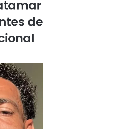
patamar
antes de
cional