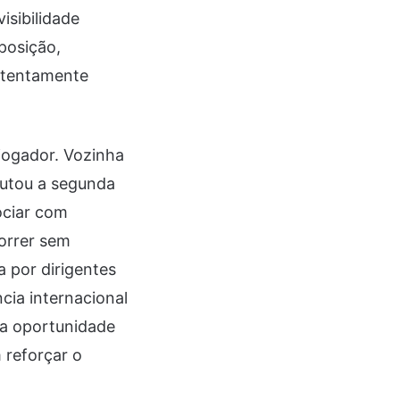
isibilidade
posição,
atentamente
 jogador. Vozinha
putou a segunda
ociar com
correr sem
a por dirigentes
ia internacional
ma oportunidade
 reforçar o