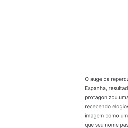
O auge da reperc
Espanha, resultad
protagonizou uma 
recebendo elogios
imagem como um d
que seu nome pass