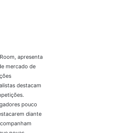
erRoom, apresenta
 de mercado de
eções
alistas destacam
petições.
ogadores pouco
estacarem diante
os acompanham
que novas