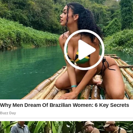
Militar do Distrito Federal apreendeu uma arma
registrada em nome de Bolsonaro durante uma
abordagem envolvendo um agente de
segurança. O fato resultou na abertura de um
inquérito para apuração das circunstâncias do
caso.
Com a nova decisão, Jair Bolsonaro continuará
em prisão domiciliar pelos próximos 90 dias,
período em que seguirá submetido às mesmas
regras estabelecidas anteriormente. A
expectativa é que, ao final desse prazo, o
Supremo Tribunal Federal reavalie novamente a
situação, levando em consideração os relatórios