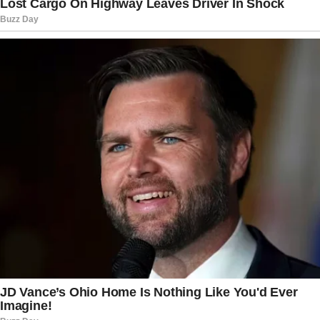
realizaram visitas durante esse período. A única
exceção foi Eduardo Bolsonaro, que continua
nos Estados Unidos. Em alguns casos, como o
das netas do ex-presidente, foi necessária
autorização específica para que a visita pudesse
acontecer.
Desde o início da prisão domiciliar humanitária,
Bolsonaro deixou a residência apenas uma vez. A
saída ocorreu para a realização de um
procedimento médico no ombro. Após
permanecer quatro dias internado, ele retornou
para casa e retomou o cumprimento da medida
sem alterações nas condições determinadas pelo