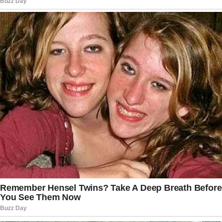
STF.
Outro ponto que chamou atenção foi a ausência
de visitas de aliados políticos. Diferentemente de
períodos anteriores, desta vez a autorização
ficou restrita principalmente aos familiares e
profissionais indispensáveis. Segundo a decisão
de Alexandre de Moraes, essa limitação busca
reduzir a exposição do ex-presidente a possíveis
infecções, considerando sua condição de saúde.
Enquanto isso, outro episódio relacionado ao ex-
presidente segue sendo acompanhado pelas
autoridades. Nas últimas semanas, a Polícia