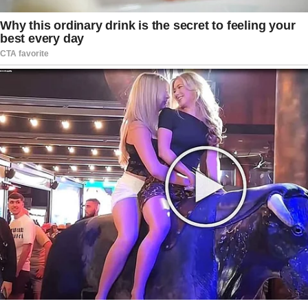
Contas definiu que itens considerados de uso
pessoal recebidos por presidentes e vice-
presidentes da República não integram
automaticamente o patrimônio público, podendo
permanecer com seus destinatários ao término
do mandato. A definição, entretanto, não
encerrou todas as discussões sobre o destino
específico das joias sauditas, motivo pelo qual o
procedimento administrativo conduzido pela
Receita Federal continuará em andamento após
a transferência determinada pelo STF.