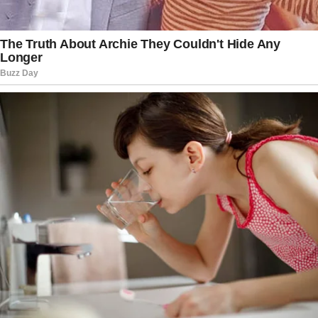
Ao apresentar sua manifestação, Gonet ressaltou
que o pedido de arquivamento se restringia
exclusivamente à esfera criminal. Segundo ele, a
inexistência de elementos para
responsabilização penal não impede que a
situação seja analisada sob outros aspectos,
como processos administrativos ou questões
patrimoniais relacionadas à posse e à destinação
dos bens.
Paralelamente, o Tribunal de Contas da União
(TCU) também analisou a questão envolvendo
presentes recebidos por chefes do Executivo.
Em decisão tomada ainda neste ano, a Corte de