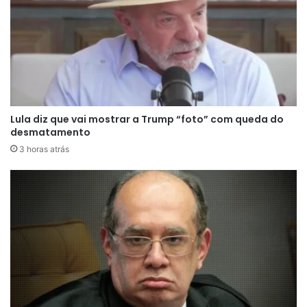
ao procedimento fiscal. O ministro também
determinou que a decisão fosse comunicada à
Receita Federal, à Polícia Federal em São Paulo e
à Procuradoria-Geral da República para que as
providências necessárias fossem adotadas.
Lula diz que vai mostrar a Trump “foto” com queda do
desmatamento
O caso das joias ganhou repercussão após a
3 horas atrás
Polícia Federal investigar a tentativa de venda,
nos Estados Unidos, de presentes recebidos
durante o governo Bolsonaro. Em 2024, a
corporação indiciou o ex-presidente pelos crimes
de associação criminosa, lavagem de dinheiro e
apropriação de bens públicos, sustentando que a
comercialização dos itens teria como finalidade o