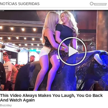
vida pessoal. Muitos internautas destacaram
justamente esse aspecto, elogiando a postura da
apresentadora e ressaltando a importância da
empatia em momentos de despedida.
Nas redes sociais, seguidores também
compartilharam lembranças sobre Hugo
Bonemer e a forte relação que ele sempre
demonstrou ter com a avó. Diversos
comentários destacaram que o carinho entre os
dois era frequentemente percebido em
publicações feitas pelo ator ao longo dos anos.
Para muitos usuários, a despedida emocionada
refletiu a intensidade desse vínculo familiar,