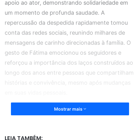
apoio ao ator, demonstrando solidariedade em
um momento de profunda saudade. A
repercussão da despedida rapidamente tomou
conta das redes sociais, reunindo milhares de
mensagens de carinho direcionadas à família. O
gesto de Fátima emocionou os seguidores e
reforçou a importância dos laços construídos ao
longo dos anos entre pessoas que compartilham
histórias e convivência, mesmo após mudanças
em suas vidas pessoais.
Mostrar mais
Ao comentar a publicação feita por Hugo
Bonemer, Fátima Bernardes escreveu palavras
de conforto que tocaram os internautas. A
LEIA TAMBÉM: