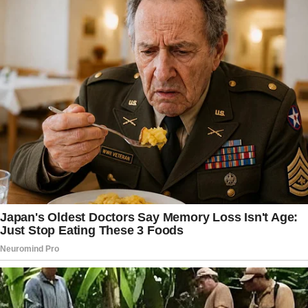
compartilhadas com a família. A repercussão da
homenagem de Fátima Bernardes mostrou que
pequenos gestos de apoio podem ganhar grande
significado em períodos de despedida,
especialmente quando demonstram
reconhecimento pela história construída entre
pessoas próximas. A mensagem da
apresentadora emocionou milhares de
internautas e reforçou a importância dos laços
familiares, da amizade e da solidariedade, valores
que continuam inspirando manifestações de
carinho em momentos de perda e saudade.