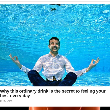
despertando identificação entre pessoas que
também já enfrentaram a perda de familiares
queridos. As mensagens deixadas por fãs e
amigos transformaram a publicação em um
espaço de acolhimento, onde predominavam
palavras de conforto, fé e reconhecimento pela
trajetória de Maria Celeste.
Especialistas em comportamento apontam que
manifestações públicas de apoio durante
momentos de luto costumam gerar grande
identificação entre os internautas,
principalmente quando envolvem figuras
conhecidas do público. Ao compartilhar