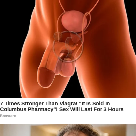
sentimentos de maneira sincera, artistas e
apresentadores aproximam ainda mais seus
seguidores, que frequentemente encontram
nessas mensagens um incentivo para expressar
carinho e solidariedade. No caso de Hugo
Bonemer, a homenagem feita por Fátima
Bernardes se somou a diversas outras
demonstrações de apoio, evidenciando como o
respeito e a empatia podem se destacar mesmo
em momentos marcados pela saudade e pelas
lembranças de quem partiu.
Enquanto recebe o carinho de amigos, colegas e
admiradores, Hugo Bonemer segue preservando
a memória da avó por meio das recordações