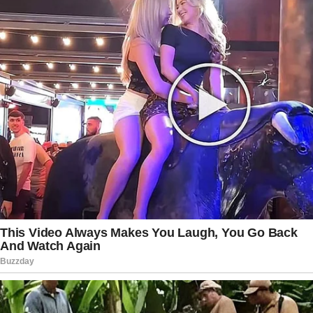
públicas que ocupam posições de destaque no
cenário político nacional. Enquanto a legenda
avalia os próximos passos para manter a
continuidade dos trabalhos desenvolvidos pela
ala feminina, cresce a expectativa sobre quem
será escolhido para assumir o cargo e sobre
quais serão os desdobramentos dessa mudança
nos próximos meses. O anúncio também reforça
que, neste momento, a prioridade da ex-
primeira-dama está voltada ao ambiente familiar,
deixando temporariamente em segundo plano
suas funções de liderança dentro do partido.