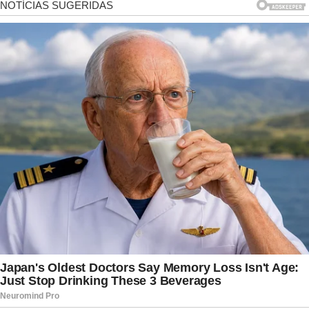
pública. Até o momento, o partido não anunciou
oficialmente quem assumirá a presidência do PL
Mulher, nem informou quando será definida a
nova liderança responsável pela organização das
atividades do grupo.
A decisão repercute no cenário político porque
Michelle Bolsonaro vinha sendo considerada uma
das figuras mais influentes do Partido Liberal,
especialmente junto ao eleitorado feminino.
Desde o fim do mandato presidencial de Jair
Bolsonaro, sua participação em agendas públicas
aumentou significativamente, levando seu nome
a ser mencionado em diferentes análises sobre o
futuro da legenda. Mesmo deixando a