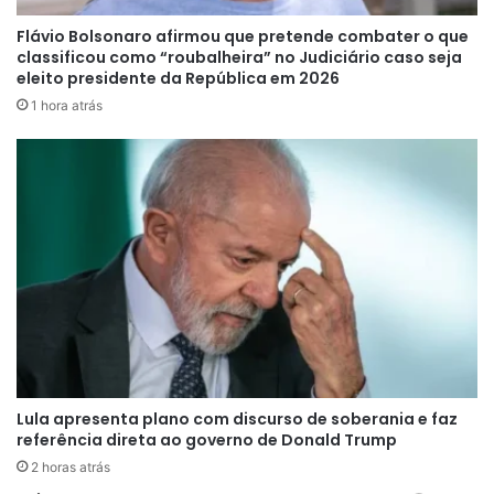
responsável por dar continuidade aos projetos
Flávio Bolsonaro afirmou que pretende combater o que
desenvolvidos nos últimos anos.
classificou como “roubalheira” no Judiciário caso seja
eleito presidente da República em 2026
1 hora atrás
No comunicado oficial, Michelle destacou que a
escolha foi feita após conversas com Jair
Bolsonaro e levou em consideração
exclusivamente o momento vivido pela família.
Ela ressaltou que pretende dedicar-se
integralmente aos cuidados do marido e da filha,
reforçando que essa prioridade exige sua
atenção completa neste período. A manifestação
também foi direcionada ao presidente do Partido
Lula apresenta plano com discurso de soberania e faz
Liberal, Valdemar Costa Neto, a quem comunicou
referência direta ao governo de Donald Trump
pessoalmente sua decisão antes da divulgação
2 horas atrás