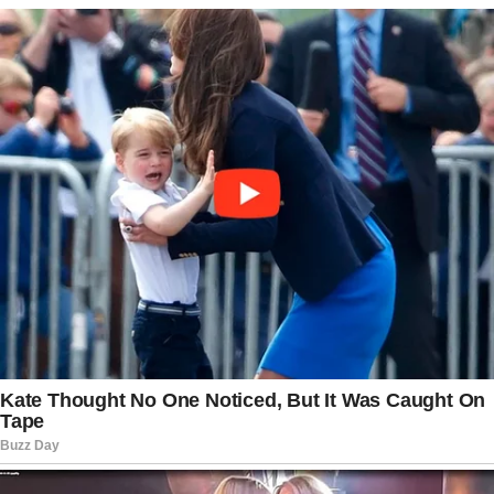
presidência do PL Mulher, não há indicação de
que Michelle esteja encerrando sua atuação
política de forma definitiva. A expectativa é que,
após esse período dedicado à família, novas
definições sobre sua participação em atividades
públicas possam surgir conforme evoluírem as
circunstâncias pessoais e partidárias.
Com a saída de Michelle Bolsonaro do comando
do PL Mulher, o Partido Liberal inicia uma nova
etapa na organização de uma de suas principais
frentes de atuação. Ao mesmo tempo, a decisão
evidencia como questões familiares podem
influenciar diretamente a trajetória de figuras