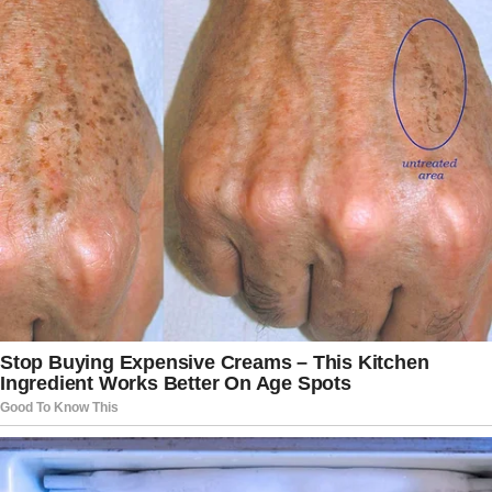
primeiros laudos técnicos, que poderão
esclarecer as circunstâncias do ocorrido e
apontar eventuais medidas para reforçar a
segurança das operações aéreas na região.
Enquanto isso, a comunidade internacional
acompanha atentamente o desenrolar das
investigações, aguardando respostas sobre um
episódio que interrompeu uma operação
estratégica e deixou um impacto significativo
para o setor petrolífero e para as famílias das
vítimas.