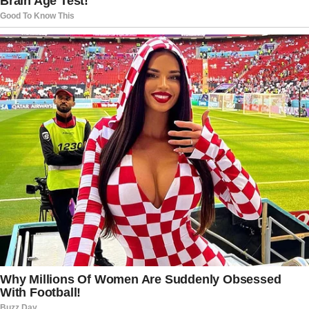
segurança aos profissionais envolvidos nas
operações e permitir que os especialistas
realizem todas as inspeções necessárias nos
equipamentos utilizados. Além da análise dos
destroços da aeronave, investigadores deverão
examinar registros de manutenção, histórico
operacional, condições meteorológicas
registradas no momento do voo e comunicações
realizadas pela tripulação antes do acidente.
Esses procedimentos fazem parte do protocolo
internacional adotado em investigações
aeronáuticas e têm como objetivo identificar
com precisão os fatores que contribuíram para a
ocorrência.