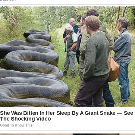
Até o momento, o governo saudita não divulgou
oficialmente a identidade das 14 pessoas que
perderam a vida no acidente nem informou
detalhes sobre suas funções na operação.
Também não foram apresentados
esclarecimentos sobre o histórico de
manutenção da aeronave ou sobre eventuais
inspeções realizadas antes do voo. As
autoridades reforçaram, porém, que todas as
informações serão divulgadas de forma gradual à
medida que a investigação evoluir. O
compromisso, segundo os órgãos responsáveis,
é conduzir um processo transparente,