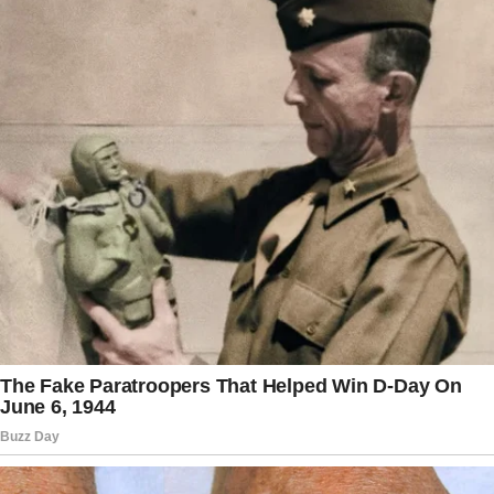
respeitando os protocolos internacionais de
apuração de acidentes aeronáuticos e
garantindo que todas as circunstâncias sejam
analisadas com rigor técnico.
A tragédia ocorre em um momento de intensa
movimentação da indústria petrolífera saudita,
que busca ampliar sua capacidade operacional
diante das mudanças no cenário energético
internacional. Embora as investigações ainda
estejam em fase inicial, o acidente já mobiliza
autoridades locais, especialistas em aviação e
representantes do setor de energia. A
expectativa agora é pela divulgação dos