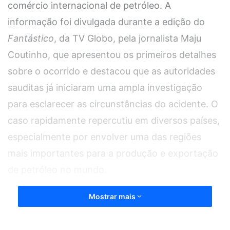
comércio internacional de petróleo. A
informação foi divulgada durante a edição do
Fantástico
, da TV Globo, pela jornalista Maju
Coutinho, que apresentou os primeiros detalhes
sobre o ocorrido e destacou que as autoridades
sauditas já iniciaram uma ampla investigação
para esclarecer as circunstâncias do acidente. O
caso rapidamente repercutiu em diversos países,
especialmente por envolver uma das regiões
mais importantes para a produção e exportação
de petróleo no mundo.
Mostrar mais
De acordo com informações divulgadas pela
agência estatal de notícias da Arábia Saudita, o