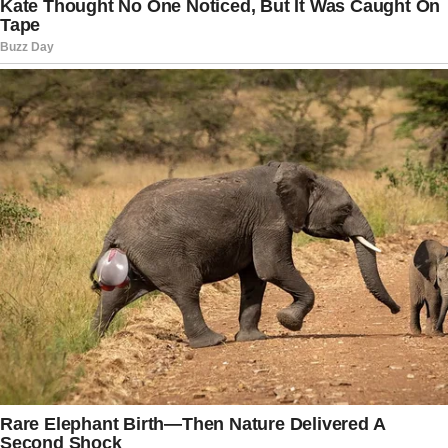
Embora seja comum o uso da expressão
“impeachment de ministro do STF”, a
Constituição Federal estabelece que cabe ao
Senado Federal processar e julgar ministros da
Suprema Corte em casos relacionados a crimes
de responsabilidade. Qualquer cidadão pode
apresentar uma petição contra um integrante do
tribunal.
Após o protocolo, a representação é registrada
no Senado e fica sob análise da presidência da
Casa. Cabe ao presidente decidir se o pedido
será arquivado ou se seguirá para avaliação
técnica. Não existe prazo definido para essa