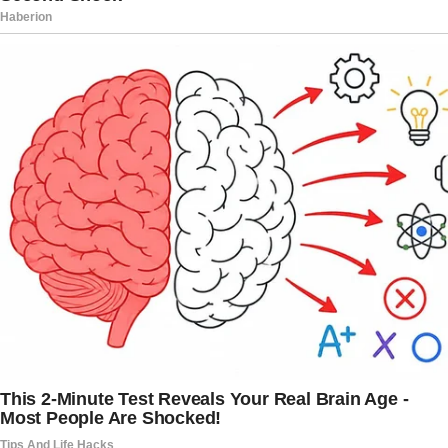
decisão, o que faz com que muitos
requerimentos permaneçam sem andamento por
longos períodos.
Caso a petição avance, ela passa por uma análise
jurídica e administrativa antes de eventual
apreciação pelos senadores. Na prática, o
procedimento é considerado complexo e
depende de forte articulação política.
Historicamente, nenhum pedido desse tipo
resultou no afastamento de um ministro do
Supremo Tribunal Federal. Ainda assim, as
representações continuam sendo utilizadas