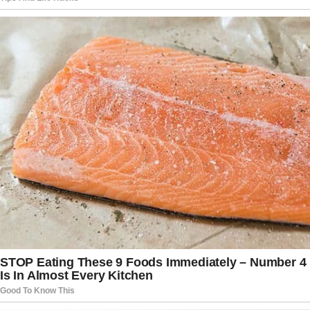
como instrumento de pressão política e
manifestação institucional de divergências sobre
decisões judiciais que impactam o cenário
nacional.
Em um momento de intensa polarização e
constantes debates sobre o equilíbrio entre os
Poderes, o novo pedido reforça uma discussão
que segue presente na agenda política brasileira
e que, ao que tudo indica, continuará
mobilizando atenções nos próximos meses.