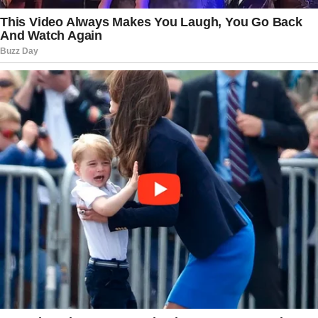
concentração de funções investigatórias e
jurisdicionais em torno da figura do ministro. A
oposição sustenta que esse entendimento
reforça críticas já feitas anteriormente por
parlamentares e juristas que defendem uma
separação mais rígida entre as etapas de
investigação e julgamento.
A discussão, entretanto, está longe de
representar qualquer consequência imediata.
Isso porque o processo para análise de
denúncias contra ministros do Supremo segue
regras específicas e depende de uma série de
etapas institucionais.