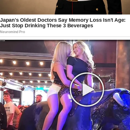
junto ao Supremo Tribunal Federal (STF),
alegando que houve incitação ao crime por parte
do presidente da República. O pedido deverá ser
analisado conforme os procedimentos legais
previstos pela Corte.
Enquanto isso, aliados de Lula argumentam que a
fala teve caráter político e histórico, sem
qualquer intenção de ameaça pessoal. A
declaração também gerou debates entre
especialistas e observadores da cena política,
que apontam a crescente tensão entre governo
e oposição em um ambiente já marcado por
forte polarização.