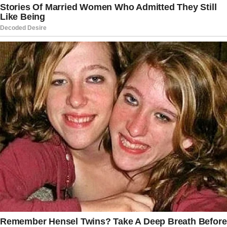
acabam ganhando interpretações distintas,
ampliando o debate nas redes sociais, no meio
jurídico e entre lideranças partidárias.
Nos próximos dias, a expectativa é que tanto a
eventual ação apresentada ao STF quanto os
desdobramentos políticos da polêmica
continuem repercutindo em Brasília e nos
estados. O caso reforça que o embate entre
governo e oposição permanece no centro das
atenções e deve seguir influenciando o debate
público nacional.