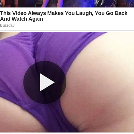
A cerimônia que homenageou Flávio Bolsonaro
também se transformou em palco de
manifestações. Do lado de fora da Câmara
Municipal, grupos contrários à homenagem
realizaram protestos. Já dentro do plenário,
apoiadores do senador marcaram presença e
celebraram a entrega do título honorário.
O episódio mostra como discursos públicos
seguem sendo acompanhados de perto em um
cenário político cada vez mais sensível.
Declarações que antes poderiam ser vistas
apenas como críticas ou figuras de linguagem