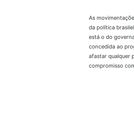
As movimentações
da política brasi
está o do governa
concedida ao prog
afastar qualquer 
compromisso com 