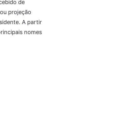
ecebido de
hou projeção
idente. A partir
rincipais nomes