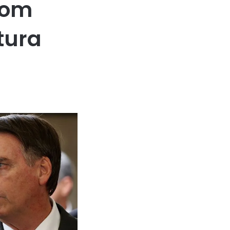
com
tura