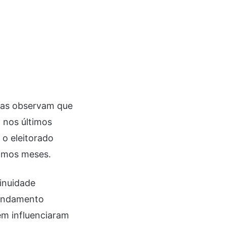
stas observam que
a nos últimos
 o eleitorado
ximos meses.
tinuidade
 andamento
ém influenciaram