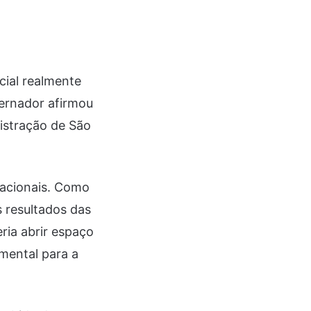
cial realmente
ernador afirmou
istração de São
nacionais. Como
s resultados das
eria abrir espaço
amental para a