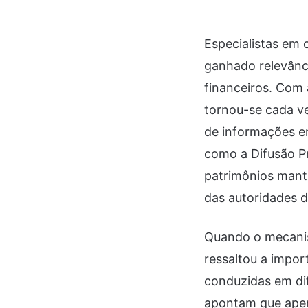
Especialistas em
ganhado relevânc
financeiros. Com 
tornou-se cada v
de informações e
como a Difusão P
patrimônios manti
das autoridades d
Quando o mecanism
ressaltou a impor
conduzidas em di
apontam que apen