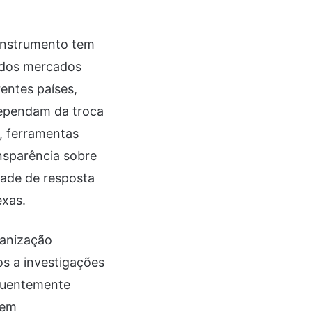
 instrumento tem
o dos mercados
entes países,
dependam da troca
, ferramentas
nsparência sobre
dade de resposta
exas.
ganização
os a investigações
equentemente
 em