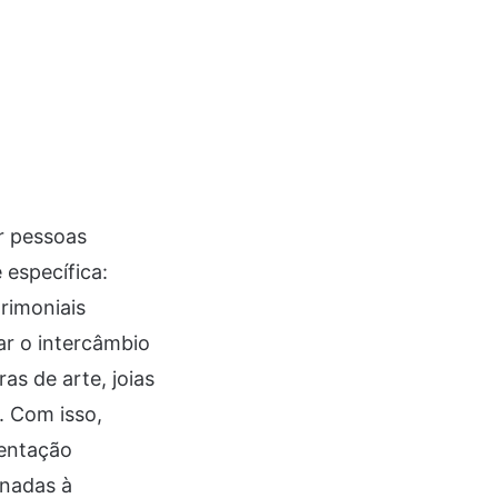
r pessoas
 específica:
rimoniais
ar o intercâmbio
as de arte, joias
. Com isso,
entação
onadas à