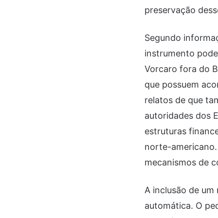
preservação dess
Segundo informaçõ
instrumento poder
Vorcaro fora do Br
que possuem acor
relatos de que ta
autoridades dos 
estruturas financ
norte-americano. 
mecanismos de coo
A inclusão de um
automática. O ped