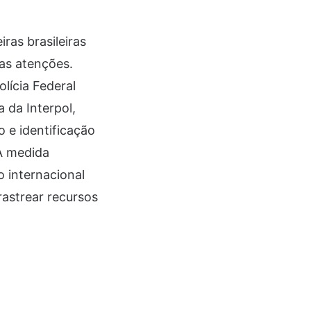
ras brasileiras
as atenções.
lícia Federal
 da Interpol,
o e identificação
 A medida
 internacional
rastrear recursos