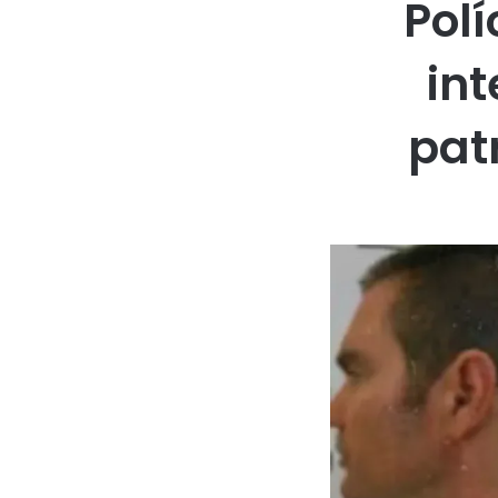
Polí
int
pat