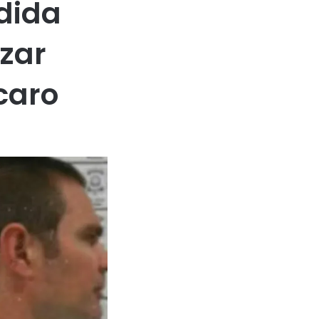
edida
izar
caro