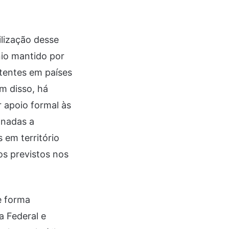
ilização desse
nio mantido por
istentes em países
m disso, há
r apoio formal às
onadas a
 em território
os previstos nos
e forma
a Federal e