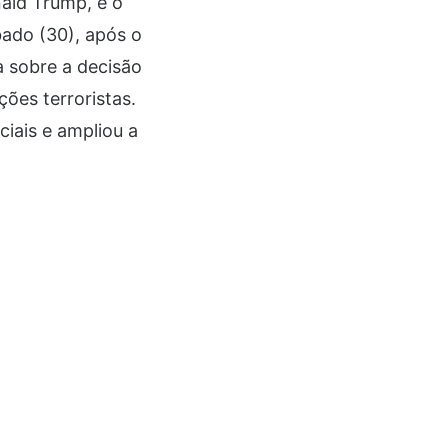
nald Trump, e o
bado (30), após o
ta sobre a decisão
ões terroristas.
iais e ampliou a