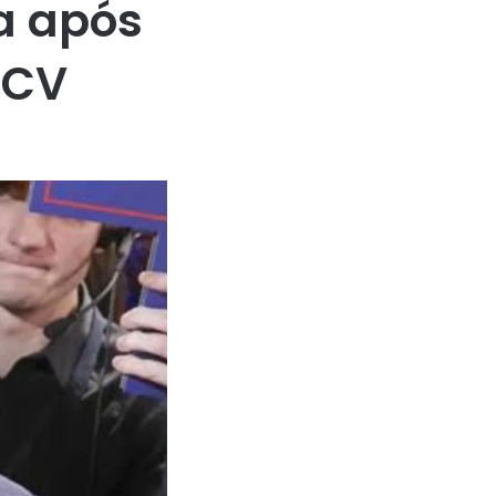
la após
 CV