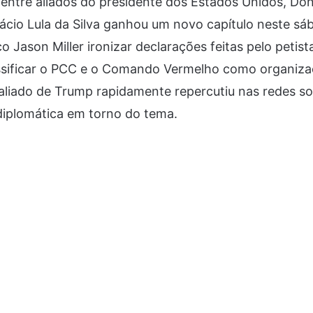
 entre aliados do presidente dos Estados Unidos, Do
nácio Lula da Silva ganhou um novo capítulo neste sá
co Jason Miller ironizar declarações feitas pelo petis
ssificar o PCC e o Comando Vermelho como organizaç
liado de Trump rapidamente repercutiu nas redes soc
 diplomática em torno do tema.