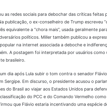
zou as redes sociais para debochar das críticas feitas 
a publicação, o ex-conselheiro de Trump escreveu “
ês equivalente a “chora mais”, usada geralmente para
versários políticos. Miller também publicou a expr
popular na internet associada a deboche e indiferenç
guém. A postagem foi interpretada por usuários com
te brasileiro.
um dia após Lula subir o tom contra o senador Flávi
 Sergipe. Em discurso, o presidente acusou o parla
ses do Brasil ao viajar aos Estados Unidos para defen
classificação do PCC e do Comando Vermelho como
 afirmou que Flávio estaria incentivando uma espécie 