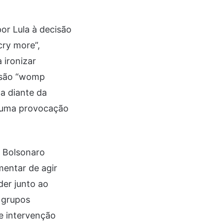
por Lula à decisão
cry more”,
 ironizar
essão “womp
a diante da
o uma provocação
o Bolsonaro
mentar de agir
der junto ao
 grupos
de intervenção