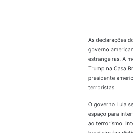
As declarações d
governo americano
estrangeiras. A m
Trump na Casa Br
presidente ameri
terroristas.
O governo Lula se
espaço para interf
ao terrorismo. In
brasileira faz di