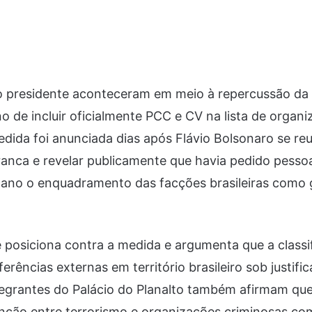
o presidente aconteceram em meio à repercussão da
 de incluir oficialmente PCC e CV na lista de organi
edida foi anunciada dias após Flávio Bolsonaro se re
anca e revelar publicamente que havia pedido pesso
cano o enquadramento das facções brasileiras como
 posiciona contra a medida e argumenta que a classi
erências externas em território brasileiro sob justif
tegrantes do Palácio do Planalto também afirmam que
stinção entre terrorismo e organizações criminosas c