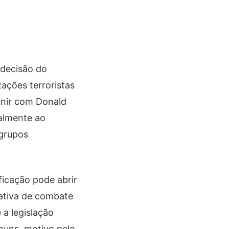
 decisão do
zações terroristas
unir com Donald
almente ao
 grupos
ficação pode abrir
icativa de combate
 a legislação
omuns, motivo pelo