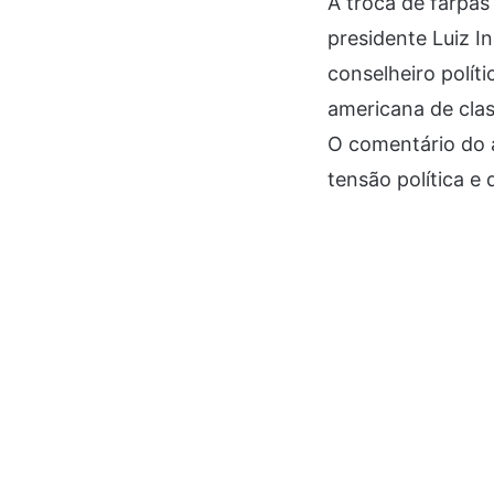
A troca de farpas
presidente Luiz I
conselheiro políti
americana de cla
O comentário do a
tensão política e