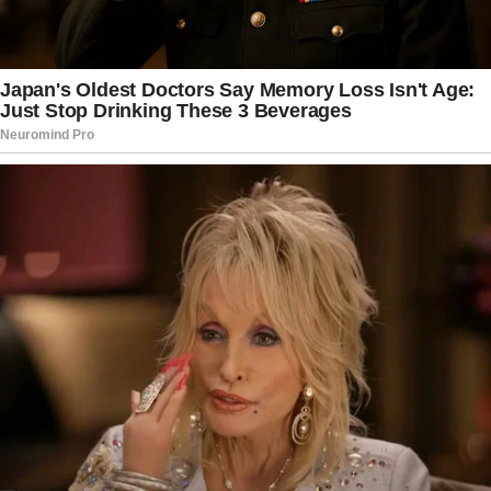
administração estadual evite novos atritos
institucionais até que o STF conclua a análise
definitiva sobre a sucessão.
O caso também chama atenção porque envolve
uma disputa pouco comum entre diferentes
poderes estaduais. De um lado, a Assembleia
Legislativa sustenta que o comando interino
deveria seguir critérios políticos ligados à
sucessão institucional. De outro, o entendimento
do Supremo aponta para uma solução
temporária conduzida pelo Judiciário,
considerada mais adequada diante do cenário
atual.