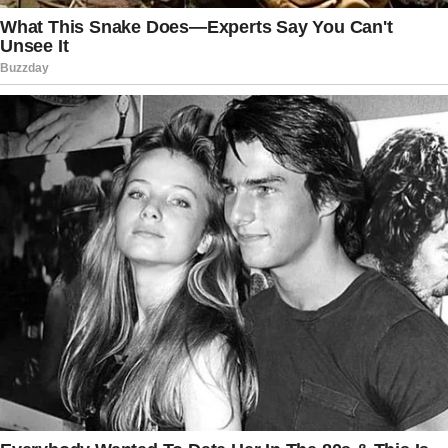
dominar parte do debate político fluminense.
Ainda assim, integrantes do Supremo evitam
tratar o episódio como encerrado, já que o
processo continua em análise.
Por enquanto, o cenário permanece definido:
Ricardo Couto segue como governador interino
do Rio de Janeiro até nova manifestação do STF.
A expectativa agora gira em torno dos próximos
passos do plenário da Corte, que deverá avaliar
os argumentos apresentados pela Alerj e decidir
como ficará a condução do Executivo estadual
nos próximos meses.