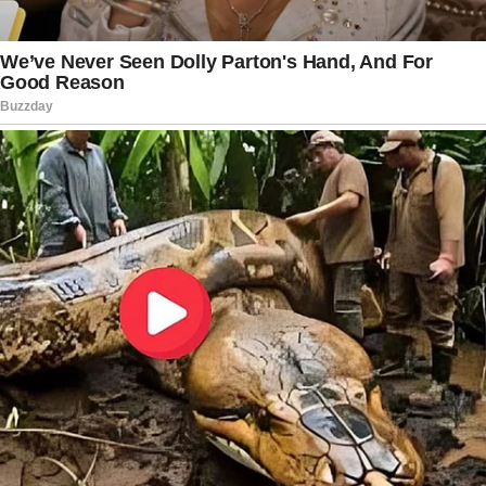
Especialistas em direito constitucional observam
que situações desse tipo costumam exigir
cautela do STF justamente para evitar
insegurança administrativa. Mudanças
frequentes no comando do Executivo podem
impactar decisões econômicas, articulações
políticas e até negociações em andamento com
outros entes federativos.
Nas redes sociais, o assunto rapidamente
ganhou repercussão ao longo da tarde desta
sexta-feira. Parlamentares comentaram a
decisão, apoiadores de diferentes grupos
políticos se manifestaram e o tema passou a