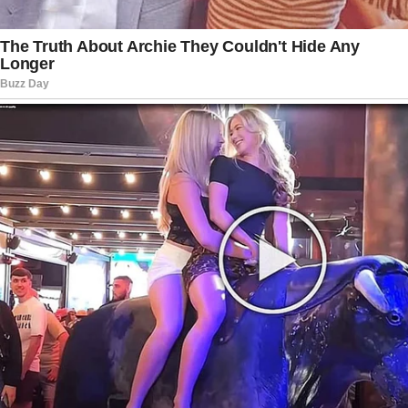
Além da atuação empresarial, Breno também
ficou conhecido no meio esportivo. Natural de
Imperatriz, no Maranhão, ele conquistou
destaque no motociclismo nacional ao vencer a
categoria GP 1000 Open em 2023. Antes disso,
havia disputado sua primeira eleição em 2022,
declarando ao Tribunal Superior Eleitoral
patrimônio superior a R$ 8 milhões, grande parte
vinculada a participações em empresas.
Agora, com a conclusão do inquérito, o caso
segue para análise do Ministério Público Federal.
Caberá ao órgão decidir se pede novas
diligências ou se apresenta denúncia formal à