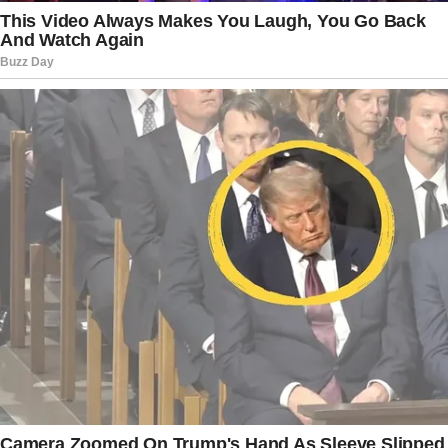
Justiça. Esse é o momento em que a
investigação pode avançar para uma eventual
ação penal.
O episódio aumenta a pressão sobre contratos
públicos e mecanismos de fiscalização
envolvendo obras federais, especialmente em
um período em que o debate sobre transparência
e uso de recursos públicos segue em evidência
no cenário político brasileiro. Enquanto isso, os
investigados aguardam acesso completo aos
autos para definir as próximas medidas jurídicas
e apresentar suas defesas oficialmente.