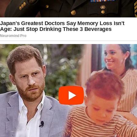
tratavam da liberação de recursos federais e do
andamento de contratos públicos. Em um dos
diálogos citados pela imprensa, o dirigente do
DNIT teria pedido apoio para pressionar o
governo federal na liberação de empenhos
orçamentários.
O nome de Breno Pinto já havia aparecido em
outras investigações ligadas a obras públicas no
estado. Em 2022, uma construtora ligada ao
empresário foi alvo de apuração por suspeitas de
sobrepreço em intervenções viárias no Amapá.
Na época, houve operação de busca e apreensão
autorizada pela Justiça Federal.