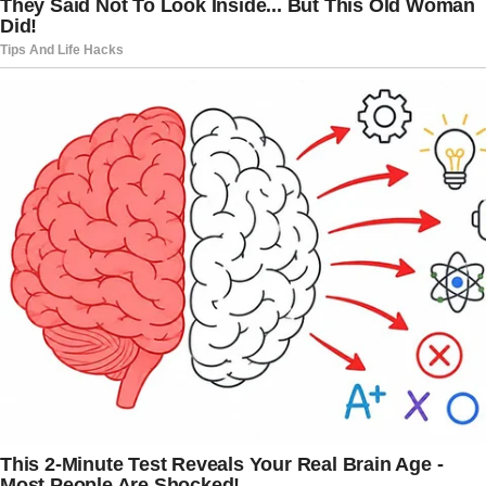
uma diferença entre entrar no hospital como
doente e se tornar, de fato, paciente. Para ele,
esse processo exige paciência emocional,
confiança nos médicos e aceitação do tempo
necessário para a recuperação.
A declaração repercutiu justamente por
transmitir uma mensagem de humanidade em
meio a um tema delicado. Em tempos em que
figuras públicas costumam preservar aspectos
pessoais da vida, o depoimento de Chico
Pinheiro foi recebido como um gesto de coragem
e transparência.