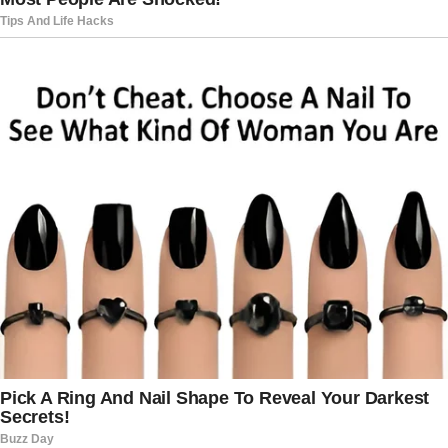
Nos últimos anos, médicos têm reforçado a
importância do diagnóstico precoce do câncer
de intestino, especialmente entre pessoas acima
dos 50 anos. Exames preventivos e atenção aos
sinais do corpo podem fazer diferença decisiva
no tratamento. O caso do jornalista acabou
trazendo novamente esse assunto para o debate
público, incentivando conversas sobre
prevenção e cuidados com a saúde.
Mesmo após enfrentar dias difíceis, Chico
demonstrou serenidade ao falar sobre o período
de internação. Em vez de focar apenas na
doença, preferiu destacar os aprendizados, os