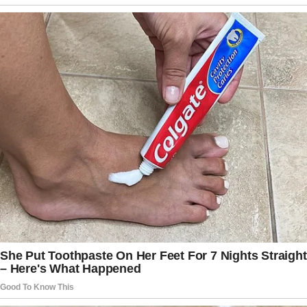
encontros humanos e a força encontrada em
pequenos detalhes, como uma música ou uma
palavra de apoio.
A entrevista terminou deixando uma sensação de
reflexão. Mais do que contar sobre um problema
de saúde, Chico Pinheiro mostrou que momentos
de vulnerabilidade também podem despertar
sensibilidade, gratidão e uma nova forma de
enxergar a vida.