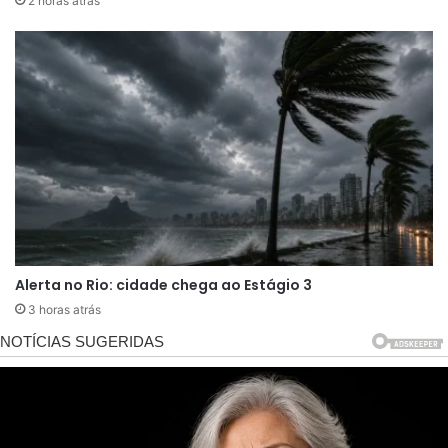
2 horas atrás
Irã condenaram veementemente a ação,
qualificando-a como um ato de agressão
imperialista que viola o direito internacional. Em
contrapartida, figuras como o presidente
argentino Javier Milei expressaram apoio,
argumentando que a remoção de Maduro
representa um passo para a restauração da
democracia na região. A Colômbia, vizinha da
Venezuela, colocou suas forças em alerta
Alerta no Rio: cidade chega ao Estágio 3
máximo, temendo um influxo de refugiados ou
3 horas atrás
instabilidade fronteiriça decorrente do vácuo de
poder.
No cenário doméstico venezuelano, protestos