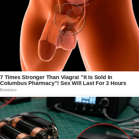
intensifica as especulações. Rodríguez reiterou
que qualquer dano ao presidente será
considerado um crime de guerra, prometendo
retaliações proporcionais. A operação ocorre em
um contexto de anos de sanções dos EUA
contra o regime chavista, agravadas por
acusações de violações de direitos humanos e
ligações com o narcotráfico.
Por fim, o episódio marca um retorno agressivo
da doutrina intervencionista na política externa
americana sob Trump, reminiscentes de ações
passadas como a invasão do Panamá em 1989.
Com o mundo observando, o desfecho dessa