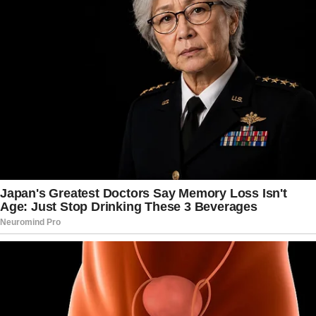
isolados eclodiram em várias cidades, com
apoiadores de Maduro clamando por resistência
contra o “invasor ianque”. O governo interino de
Rodríguez apelou à Organização das Nações
Unidas (ONU) para uma intervenção imediata,
solicitando uma reunião de emergência no
Conselho de Segurança. Analistas políticos
especulam que essa crise pode desencadear uma
cadeia de eventos, incluindo sanções
econômicas adicionais ou até um conflito
armado mais amplo na América Latina.
Enquanto aguarda-se confirmação independente
da captura, como vídeos ou imagens oficiais, a
ausência de Maduro das mídias estatais