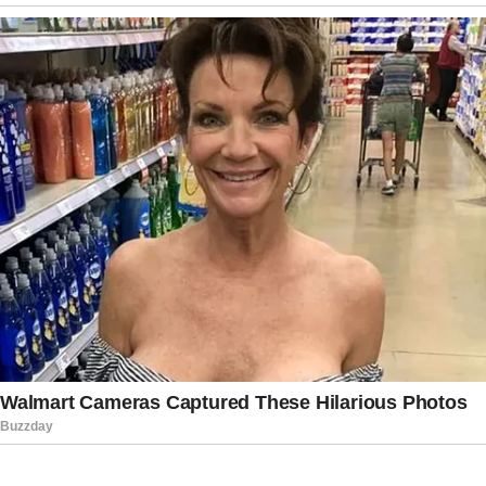
sente pela filha. Durante a entrevista, a
apresentadora destacou que Mariana sempre
demonstrou personalidade forte e coragem para
seguir aquilo em que acredita. Segundo ela,
acompanhar a construção dessa trajetória é
motivo de alegria, mesmo quando surgem
preocupações naturais de qualquer mãe. A
comunicadora afirmou acreditar que o tempo
mostrará os resultados das escolhas feitas pela
filha e ressaltou que o mais importante é
perceber o carinho, a dedicação e o
compromisso de Mariana com a família. A
declaração emocionou parte do público
justamente por revelar que respeito e amor