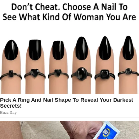
conseguem superar divergências de pensamento
dentro do ambiente familiar.
A entrevista também permitiu que o público
conhecesse um lado mais íntimo de Ana Maria
Braga, acostumada a abordar temas ligados à
culinária, entretenimento e comportamento em
seu programa matinal. No quadro exibido pelo
Fantástico
, a apresentadora falou de forma
espontânea sobre maternidade, convivência
familiar e os desafios de aceitar que os filhos
constroem suas próprias histórias. Especialistas
destacam que situações semelhantes acontecem
em muitas famílias, onde diferentes gerações