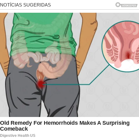
praticamente não acompanham o trabalho da
avó na televisão. Ana Maria revelou que
considera essa decisão bastante rigorosa, mas
ressaltou que compreende os motivos da filha e
respeita totalmente sua autonomia. Para ela,
embora pense de maneira diferente, é
importante reconhecer que Mariana busca
proporcionar uma infância marcada pelo contato
com a natureza, pelas brincadeiras ao ar livre e
por experiências distantes da dependência
tecnológica.
Apesar das diferenças de opinião, Ana Maria
Braga fez questão de reforçar o orgulho que