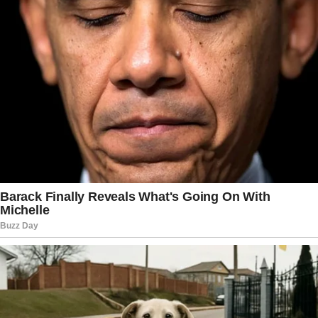
demonstrada durante a entrevista transformou a
participação da comunicadora em um dos
momentos mais comentados da edição do
Fantástico
, gerando reflexões sobre respeito,
diálogo e convivência entre pessoas que pensam
de maneira diferente. Mais do que expor
divergências, Ana Maria mostrou que o amor
entre mãe e filha permanece acima de qualquer
escolha, reforçando uma mensagem que
encontrou forte identificação entre os
telespectadores.