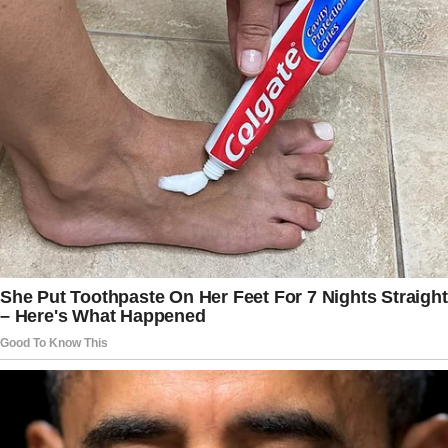
costumam enxergar temas como educação,
tecnologia e qualidade de vida sob perspectivas
distintas. O relato de Ana Maria acabou
despertando identificação em milhares de
pessoas que vivem experiências parecidas com
filhos adultos.
Ao encerrar o assunto, Ana Maria Braga deixou
claro que as diferenças de opinião jamais
diminuíram o carinho que sente por Mariana
Maffeis e pelos quatro netos. Pelo contrário, a
apresentadora afirmou que continua
acompanhando a família com admiração e
torcendo para que todos sejam felizes seguindo
os caminhos que escolheram. A sinceridade