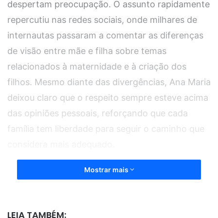
despertam preocupação. O assunto rapidamente
repercutiu nas redes sociais, onde milhares de
internautas passaram a comentar as diferenças
de visão entre mãe e filha sobre temas
relacionados à maternidade e à criação dos
filhos. Mesmo diante das divergências, Ana Maria
deixou claro que o respeito sempre esteve acima
das opiniões pessoais, reforçando que cada
família tem liberdade para seguir o caminho que
considera mais adequado.
Mostrar mais
Durante a entrevista, a apresentadora explicou
que Mariana optou por construir uma rotina
bastante diferente da que ela viveu ao longo da
LEIA TAMBÉM: