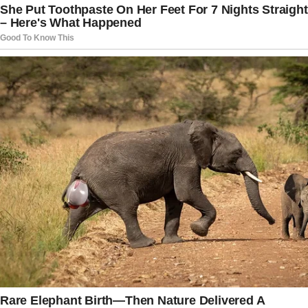
sua contribuição para a música permanece viva
por meio de canções que continuam
atravessando gerações. Seu trabalho ajudou a
transformar o Village People em um dos grupos
mais lembrados da música internacional,
garantindo um legado que seguirá sendo
celebrado por muitos anos.