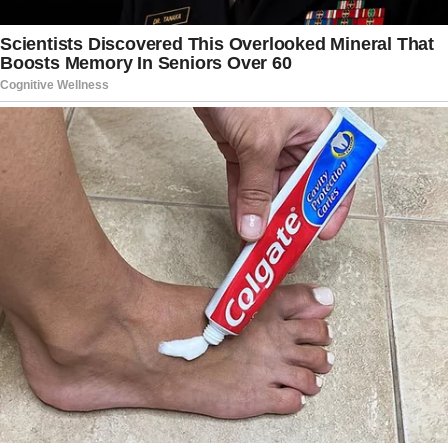
americano.
Sua trajetória também foi marcada por desafios
pessoais. Durante parte da vida, enfrentou
problemas relacionados ao abuso de drogas.
Depois de concluir um tratamento em 2006,
retomou sua carreira e continuou participando
de projetos musicais, além de manter contato
com os fãs em apresentações e eventos
especiais.
Com sua partida, encerra-se um importante
capítulo da história da disco music. Embora
Victor Willis não esteja mais presente nos palcos,