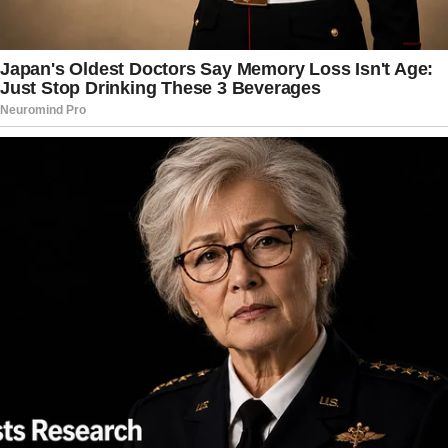
homenagem ao artista por meio de uma
mensagem publicada na Truth Social. No texto,
destacou que Victor Willis será lembrado sempre
que “Y.M.C.A.” tocar, especialmente durante as
comemorações da semana do Dia da
Independência norte-americano. A publicação
ainda enviou condolências aos familiares e aos
demais integrantes da banda.
A carreira de Willis, no entanto, não se limitou
aos palcos da música. O artista também
participou de produções da Broadway,
demonstrando versatilidade como cantor e ator.
Sua presença em musicais ajudou a ampliar ainda
mais sua reputação no cenário artístico