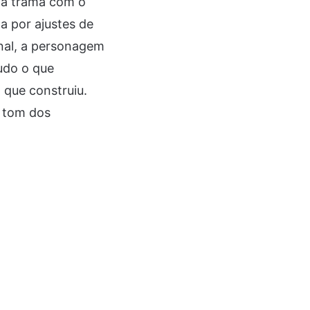
da trama com o
a por ajustes de
onal, a personagem
udo o que
 que construiu.
o tom dos