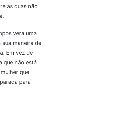
tre as duas não
a.
empos verá uma
 sua maneira de
da. Em vez de
á que não está
 mulher que
eparada para