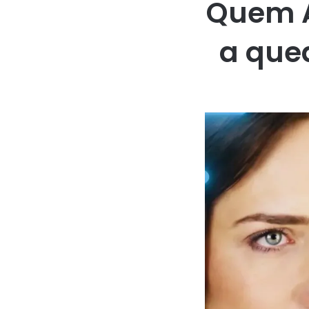
Quem A
a qued