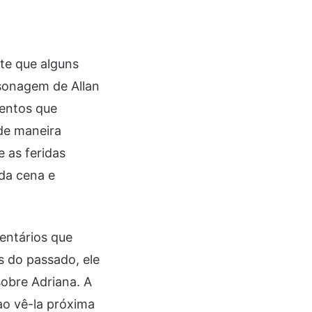
nte que alguns
sonagem de Allan
mentos que
de maneira
 as feridas
da cena e
entários que
s do passado, ele
obre Adriana. A
o vê-la próxima