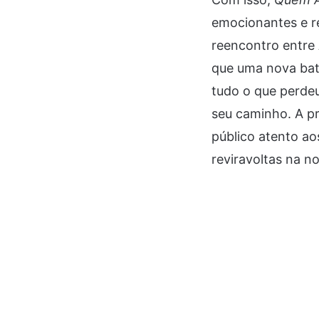
emocionantes e re
reencontro entre
que uma nova bat
tudo o que perdeu
seu caminho. A p
público atento a
reviravoltas na n