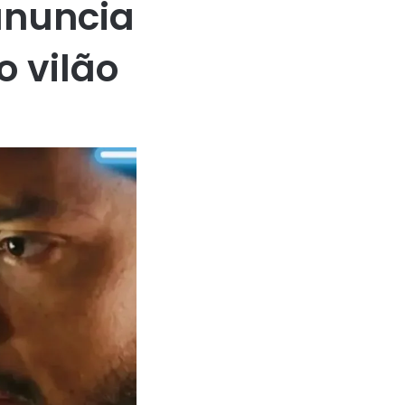
anuncia
o vilão