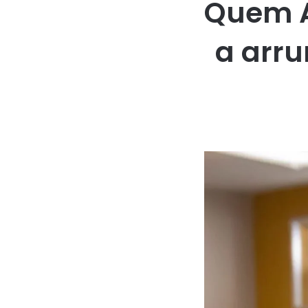
Quem A
a arr