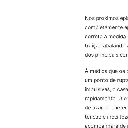
Nos próximos epi
completamente ap
correta à medida
traição abalando 
dos principais co
À medida que os p
um ponto de ruptu
impulsivas, o cas
rapidamente. O en
de azar prometem 
tensão e incerte
acompanhará de p