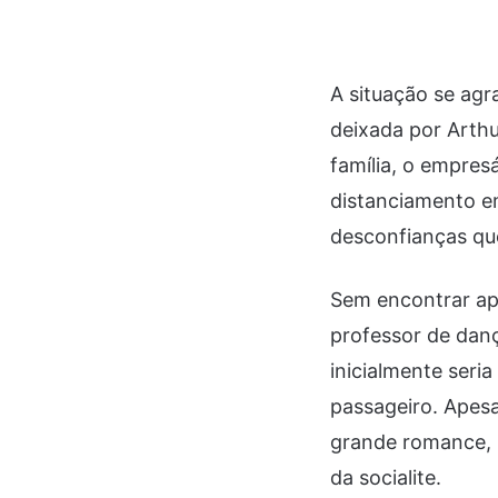
A situação se agr
deixada por Arthu
família, o empres
distanciamento em
desconfianças que
Sem encontrar apo
professor de dan
inicialmente seri
passageiro. Apesa
grande romance, 
da socialite.