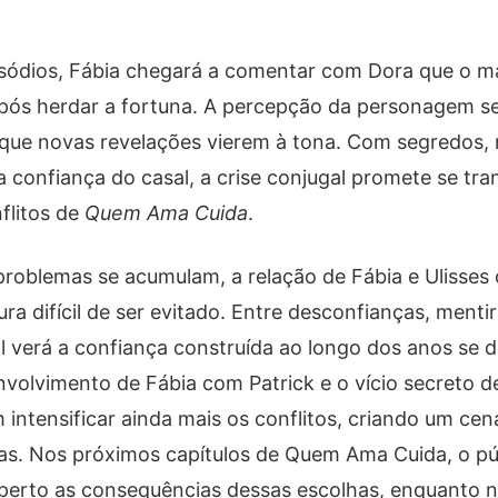
sódios, Fábia chegará a comentar com Dora que o 
ós herdar a fortuna. A percepção da personagem s
 que novas revelações vierem à tona. Com segredos,
a confiança do casal, a crise conjugal promete se t
nflitos de
Quem Ama Cuida
.
roblemas se acumulam, a relação de Fábia e Ulisses
ra difícil de ser evitado. Entre desconfianças, menti
al verá a confiança construída ao longo dos anos se 
volvimento de Fábia com Patrick e o vício secreto d
intensificar ainda mais os conflitos, criando um cená
zas. Nos próximos capítulos de Quem Ama Cuida, o pú
erto as consequências dessas escolhas, enquanto n