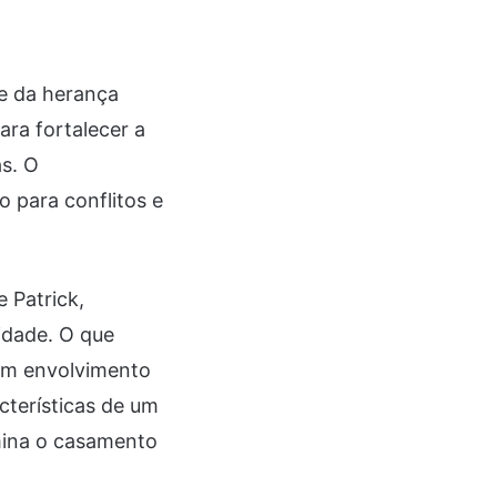
te da herança
ara fortalecer a
as. O
o para conflitos e
 Patrick,
idade. O que
 um envolvimento
cterísticas de um
mina o casamento