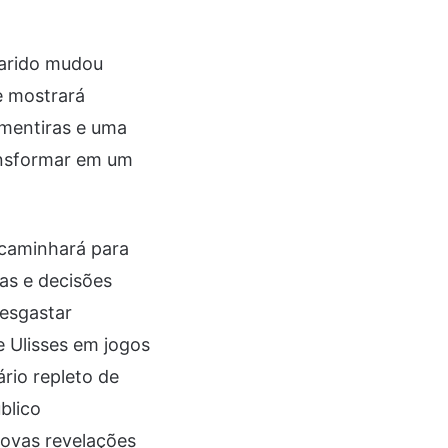
marido mudou
e mostrará
 mentiras e uma
ransformar em um
 caminhará para
ras e decisões
desgastar
e Ulisses em jogos
rio repleto de
blico
ovas revelações