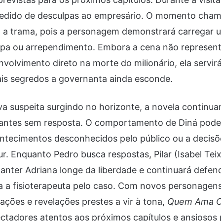
 pedido de desculpas ao empresário. O momento cham
 trama, pois a personagem demonstrará carregar u
lpa ou arrependimento. Embora a cena não represen
volvimento direto na morte do milionário, ela servirá
ais segredos a governanta ainda esconde.
 suspeita surgindo no horizonte, a novela continua
antes sem resposta. O comportamento de Diná pode
ontecimentos desconhecidos pelo público ou a decis
r. Enquanto Pedro busca respostas, Pilar (Isabel Teix
ter Adriana longe da liberdade e continuará defen
za a fisioterapeuta pelo caso. Com novos personagen
gações e revelações prestes a vir à tona,
Quem Ama C
ctadores atentos aos próximos capítulos e ansiosos 