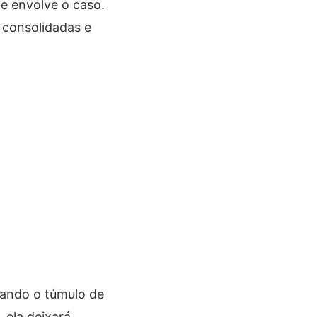
ue envolve o caso.
 consolidadas e
.
tando o túmulo de
 ela deixará