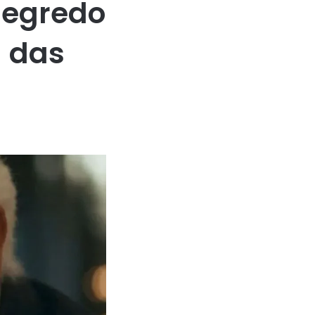
segredo
 das