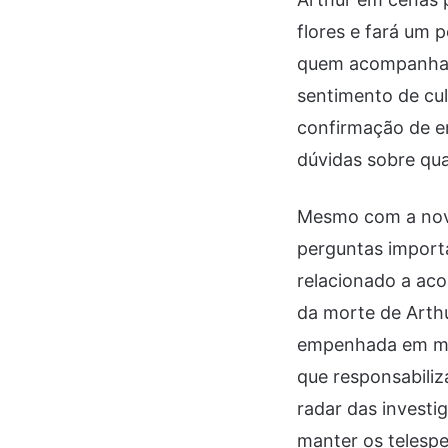
flores e fará um
quem acompanha a
sentimento de cu
confirmação de en
dúvidas sobre qu
Mesmo com a nova
perguntas import
relacionado a ac
da morte de Arthu
empenhada em man
que responsabili
radar das investi
manter os telespe