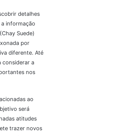
cobrir detalhes
e a informação
o (Chay Suede)
aixonada por
va diferente. Até
 considerar a
portantes nos
lacionadas ao
bjetivo será
nadas atitudes
ete trazer novos