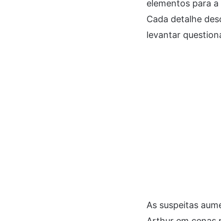
elementos para a 
Cada detalhe desc
levantar question
As suspeitas aume
Arthur em cenas p