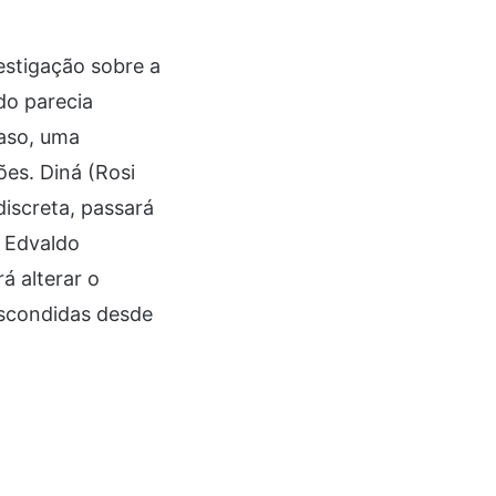
stigação sobre a
do parecia
caso, uma
es. Diná (Rosi
discreta, passará
 Edvaldo
á alterar o
escondidas desde