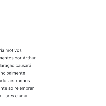
ria motivos
imentos por Arthur
laração causará
incipalmente
ados estranhos
ante ao relembrar
miliares e uma