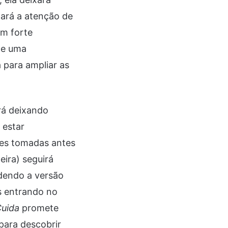
ará a atenção de
m forte
te uma
 para ampliar as
rá deixando
 estar
ões tomadas antes
eira) seguirá
dendo a versão
s entrando no
uida
promete
para descobrir