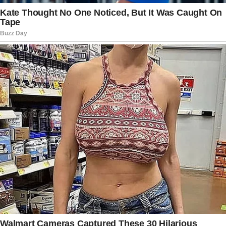
Acelerado
segue conquistando o público ao
explorar dramas humanos e relações intensas. O
acidente envolvendo Agrado deve marcar um
dos momentos mais comentados da novela,
deixando os telespectadores ansiosos para
descobrir se a personagem conseguirá se
recuperar completamente e quais serão as
consequências dessa situação para João Raul e
os demais envolvidos.