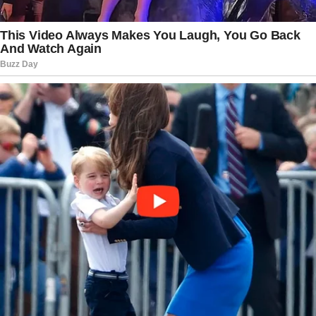
levanta questionamentos sobre os próximos
desdobramentos do relacionamento.
Como se não bastasse a tensão provocada pela
internação, uma visita inesperada promete
movimentar ainda mais a trama. Enquanto
Agrado se recupera no hospital, a chegada de
uma pessoa surpreendente cria um clima de
expectativa e mistério. O encontro poderá trazer
revelações importantes, reacender conflitos
antigos ou até mesmo abrir caminho para novas
alianças entre os personagens centrais da
história.
Com emoção, suspense e reviravoltas,
Coração