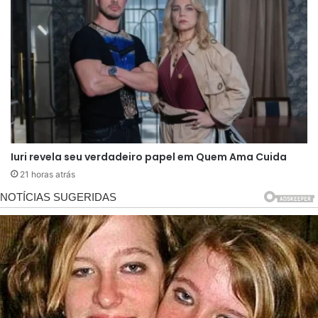
autores estão preparando uma reviravolta capaz
de surpreender até mesmo aqueles que
acompanham atentamente cada capítulo desde
o início.
Parte do sucesso do mistério está justamente na
forma como ele vem sendo construído. A
Iuri revela seu verdadeiro papel em Quem Ama Cuida
produção evita entregar respostas fáceis e
21 horas atrás
aposta em detalhes aparentemente simples que
podem ganhar significado mais adiante. Cenas
discretas, diálogos ambíguos e comportamentos
estranhos de determinados personagens têm
servido como combustível para novas teorias.
Essa estratégia transformou a pergunta “quem