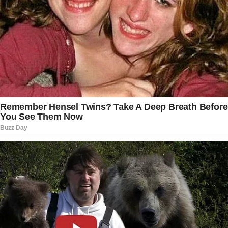
matou Arthur?” em um dos assuntos mais
comentados entre os fãs da novela,
impulsionando debates diários nas redes sociais
e ampliando o engajamento do público.
Enquanto a verdade permanece guardada pelos
autores, o mistério continua sendo um dos
principais motores da trama. A teoria
apresentada por Leticia Colin reforça que
qualquer personagem pode esconder segredos
ainda não revelados e que as respostas podem
surgir de onde menos se espera. Com novos
capítulos prometendo revelações importantes,
os telespectadores seguem atentos a cada cena
em busca de pistas. Até que a identidade do