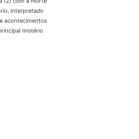
a (2) com a morte
io, interpretado
de acontecimentos
rincipal mistério