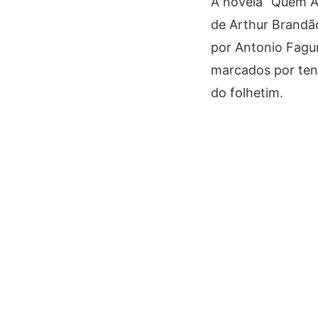
A novela “Quem A
de Arthur Brandã
por Antonio Fagu
marcados por tensã
do folhetim.