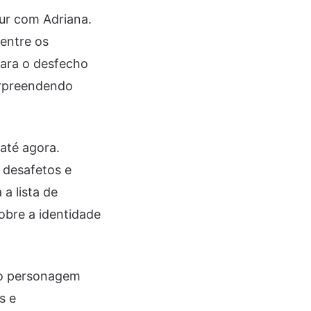
ur com Adriana.
entre os
para o desfecho
urpreendendo
até agora.
 desafetos e
a lista de
obre a identidade
e o personagem
s e