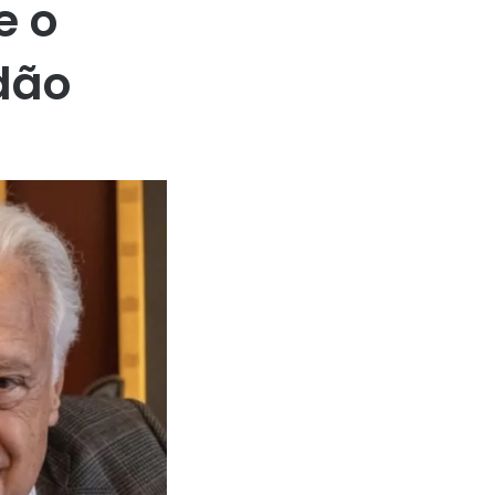
e o
dão