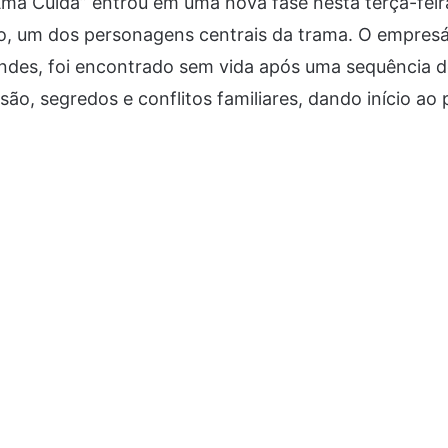
ma Cuida” entrou em uma nova fase nesta terça-feir
o, um dos personagens centrais da trama. O empresár
ndes, foi encontrado sem vida após uma sequência 
o, segredos e conflitos familiares, dando início ao p