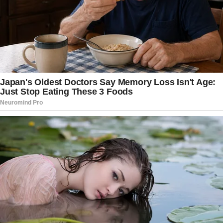
sociais, Quem Ama Cuida segue apostando em
suspense, dramas familiares e revelações
surpreendentes para manter o público
conectado diariamente. O retorno do filho de
Arthur surge como mais uma movimentação
importante dentro da narrativa e promete
provocar novos confrontos, emoções e
descobertas. Enquanto isso, os fãs continuam
atentos a cada capítulo em busca de pistas sobre
como essa volta poderá transformar o futuro da
família e mudar os rumos da novela nos
próximos meses.