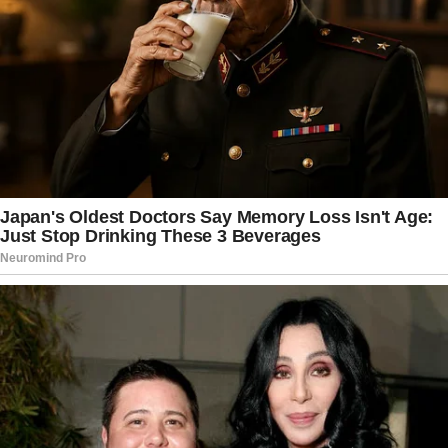
interesse pela protagonista mesmo enfrentando
problemas em seu relacionamento anterior. Em
fóruns e discussões online, muitos internautas
apontaram que o roteiro aposta em um romance
cheio de obstáculos para manter o público
envolvido nos próximos capítulos da novela.
Com reviravoltas constantes, “Quem Ama Cuida”
segue apostando em dramas familiares,
romances inesperados e segredos capazes de
mudar completamente o rumo dos personagens.
A expectativa agora gira em torno da decisão de
Pedro diante do casamento de Adriana com
Arthur e das consequências que esse conflito