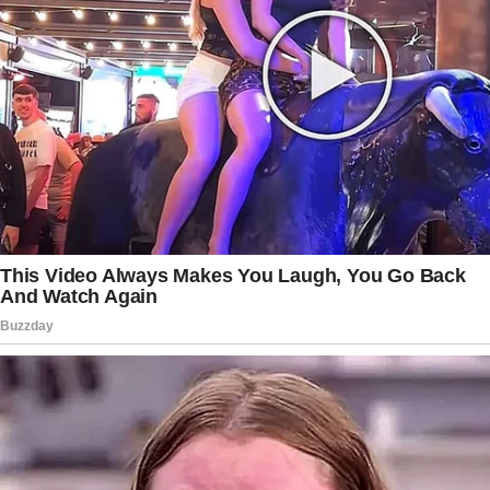
investigações permita esclarecer todos os fatos
e assegurar a responsabilização prevista em lei,
caso sejam confirmadas as condutas
investigadas. Paralelamente, o foco das
autoridades permanece voltado à proteção das
crianças, garantindo que elas recebam o
acompanhamento necessário e possam
permanecer em um ambiente seguro, acolhedor
e adequado ao seu desenvolvimento.