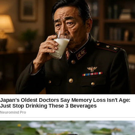
Além da atuação das forças de segurança, o
Conselho Tutelar foi imediatamente acionado
para acompanhar a situação das crianças e
oferecer o suporte necessário à família. A
participação do órgão é considerada
fundamental em casos que envolvem menores
de idade, especialmente quando há necessidade
de garantir proteção integral e
acompanhamento contínuo. A rede municipal de
assistência social também passou a atuar em
conjunto com os demais órgãos públicos,
disponibilizando apoio psicológico, orientação e
acompanhamento para assegurar que os direitos