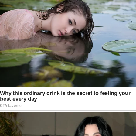
das crianças sejam plenamente preservados
durante todo o processo de investigação.
As imagens registradas pelas câmeras de
monitoramento se tornaram um dos principais
elementos da apuração conduzida pela Polícia
Civil. Os registros permitem aos investigadores
reconstruir a sequência dos acontecimentos e
servem como importante material para análise
técnica do caso. Paralelamente, outras
informações continuam sendo levantadas por
meio de depoimentos e diligências realizadas
pelas equipes policiais. As autoridades reforçam
que todas as etapas da investigação serão