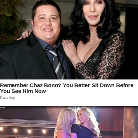
conduzidas com atenção especial por envolver
crianças pequenas, respeitando os protocolos
previstos para situações dessa natureza e
priorizando sempre a proteção dos menores.
O caso também reacendeu o debate sobre a
importância da denúncia em situações que
envolvam possíveis episódios de violência contra
crianças. Especialistas destacam que registros
feitos por testemunhas, imagens de câmeras de
segurança e a comunicação imediata às
autoridades podem contribuir significativamente
para a adoção rápida de medidas protetivas.
Enquanto o inquérito segue em andamento, a
expectativa é que a continuidade das