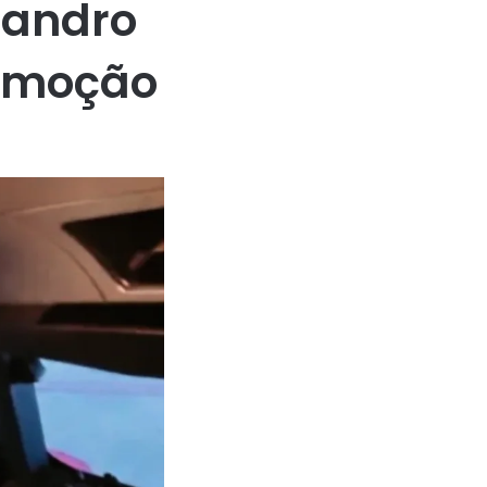
eandro
comoção