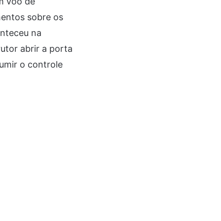
m voo de
mentos sobre os
onteceu na
tor abrir a porta
umir o controle