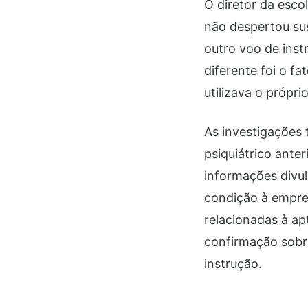
O diretor da esco
não despertou sus
outro voo de ins
diferente foi o f
utilizava o própr
As investigações
psiquiátrico ante
informações divul
condição à empre
relacionadas à ap
confirmação sobre
instrução.