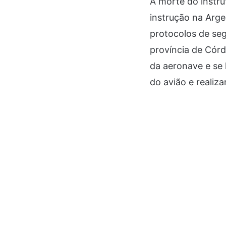
A morte do instr
instrução na Arge
protocolos de se
província de Córd
da aeronave e se 
do avião e realiz