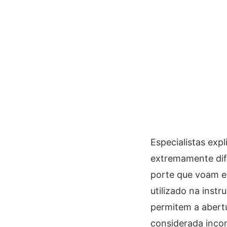
Especialistas exp
extremamente difí
porte que voam e
utilizado na inst
permitem a abert
considerada inco