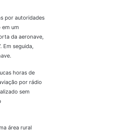
s por autoridades
to em um
orta da aeronave,
”. Em seguida,
onave.
ucas horas de
aviação por rádio
ealizado sem
o
a área rural