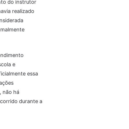
to do instrutor
avia realizado
onsiderada
normalmente
endimento
scola e
icialmente essa
iações
, não há
corrido durante a