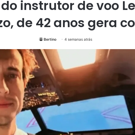
 do instrutor de voo L
zo, de 42 anos gera 
Bertino
4 semanas atrás