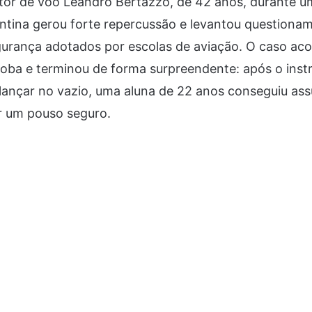
utor de voo Leandro Bertazzo, de 42 anos, durante u
ntina gerou forte repercussão e levantou questiona
gurança adotados por escolas de aviação. O caso ac
oba e terminou de forma surpreendente: após o instru
lançar no vazio, uma aluna de 22 anos conseguiu ass
ar um pouso seguro.