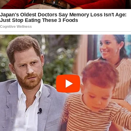
cada oportunidade.
Nos últimos dias de vida, Tiago permaneceu
internado, mas continuou transmitindo
mensagens de esperança. No domingo, dia 5,
publicou um vídeo diretamente do hospital. Com
voz tranquila, afirmou que estava em paz,
agradeceu pelo carinho recebido e disse
acreditar que havia tido uma vida boa. A
gravação rapidamente alcançou milhares de
pessoas e foi compartilhada por usuários que
destacaram sua coragem e sua forma positiva de
enfrentar um período tão delicado.
A trajetória de Tiago também despertou