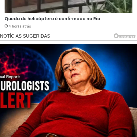
descobrir a gravidade da doença, mostrando que
nunca é tarde para aprender algo novo.
Queda de helicóptero é confirmada no Rio
4 horas atrás
Mesmo enfrentando os efeitos do tratamento,
como perda de peso, cansaço intenso e
limitações físicas, Tiago fez questão de cumprir
sonhos antigos. Pouco antes da celebração,
voltou a Bonito, em Mato Grosso do Sul, para
viver experiências que sempre desejou. Entre
elas, desceu cerca de 70 metros de rapel até o
famoso Abismo Anhumas. No dia seguinte,
encarou outro desafio e realizou um salto de
paraquedas, registrando momentos que
passaram a simbolizar sua vontade de aproveitar