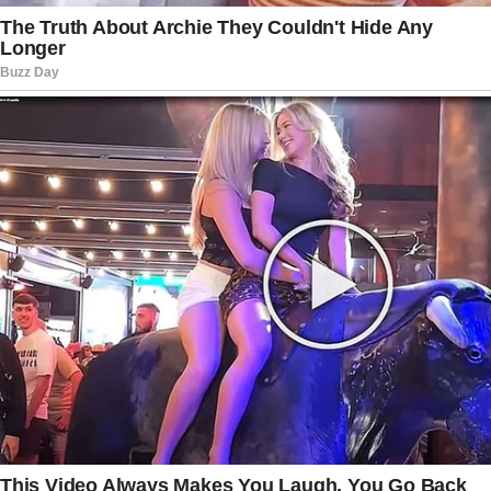
conversas importantes sobre o câncer de
estômago. Especialistas reforçam que sintomas
persistentes, como dores abdominais, perda de
peso sem explicação, dificuldade para se
alimentar e alterações digestivas, merecem
avaliação médica. O diagnóstico precoce
continua sendo um dos fatores mais importantes
para ampliar as possibilidades de tratamento.
Mais do que uma despedida diferente, Tiago
Martins Pitthan deixou uma reflexão sobre a
importância de valorizar o presente. Sua história
mostra que, mesmo diante de grandes desafios,
ainda é possível criar lembranças, fortalecer