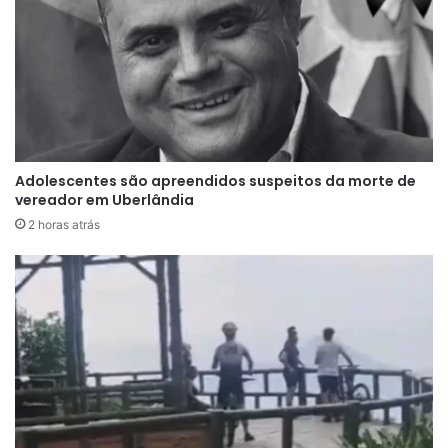
tristeza dominasse seus últimos meses, decidiu
reunir familiares e amigos para celebrar a vida.
No dia 30 de maio, um galpão foi transformado
em palco para uma despedida marcada por
música, arte e reencontros.
Adolescentes são apreendidos suspeitos da morte de
vereador em Uberlândia​​​​​​​​​​​​​​​​​​​​​​​​​​​​​​​​​​​​​​​​​​​​​​​​​​
A programação foi preparada para refletir os
2 horas atrás
gostos do próprio Tiago. O evento contou com
apresentações de bossa nova, samba e rock,
além de um flash mob e uma pintura realizada ao
vivo. Um dos momentos mais marcantes
aconteceu quando ele subiu ao palco para tocar
guitarra. Curiosamente, o instrumento passou a
fazer parte da rotina dele somente após