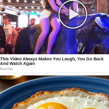
estado da rodovia para identificar os fatores que
contribuíram para o acidente. O resultado da
investigação poderá servir como base para
novas medidas de segurança destinadas a
reduzir o risco de tragédias semelhantes nas
estradas do país.
Acidentes envolvendo ônibus são relativamente
frequentes em algumas regiões do Paquistão,
especialmente em áreas de relevo acidentado e
rodovias estreitas. Especialistas apontam que
fatores como infraestrutura limitada, fiscalização
insuficiente, manutenção inadequada dos
veículos e longas jornadas de trabalho dos
motoristas podem aumentar significativamente o