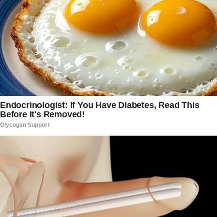
risco de ocorrências graves. Organizações
ligadas à segurança no trânsito defendem
investimentos contínuos na melhoria das
estradas, na renovação da frota e no
fortalecimento das ações de prevenção para
preservar vidas.
Enquanto familiares aguardam a identificação
completa das vítimas e o avanço das
investigações, o país permanece em luto diante
de mais uma tragédia que evidencia os desafios
da segurança viária. O acidente reforça a
necessidade de medidas eficazes para evitar
novos desastres e garantir viagens mais seguras