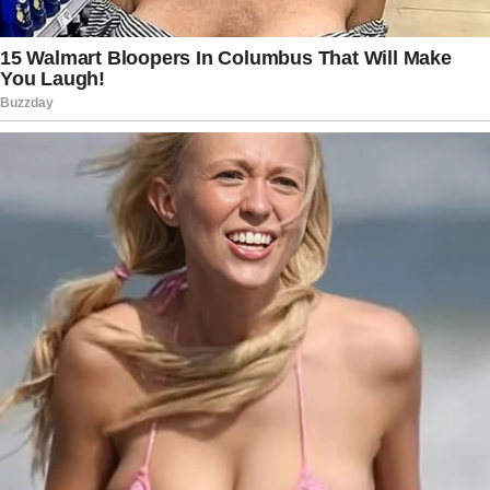
atmosféricos. Especialistas lembram que
registros como esse ajudam a ampliar o
conhecimento sobre as condições que
favorecem determinadas colorações do céu e
demonstram como fatores naturais podem criar
cenários impressionantes sem que exista relação
direta com eventos sísmicos.
O episódio reforça ainda a importância de
verificar informações antes de compartilhar
conteúdos nas redes sociais. Em momentos de
grande repercussão, fotografias impactantes
frequentemente são acompanhadas por
interpretações sem comprovação, o que pode