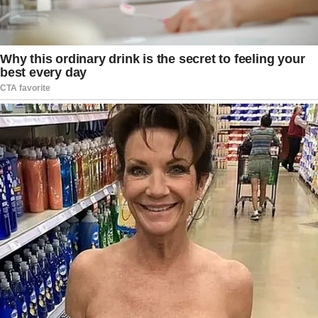
Moradores relataram que, apesar do cenário
deslumbrante, o clima predominante era de
apreensão. Muitos registraram o pôr do sol das
janelas de suas casas ou de locais seguros,
enquanto outros aproveitaram o momento para
compartilhar mensagens de esperança e
solidariedade às famílias afetadas pelos
tremores. Nas redes sociais, diversas
publicações destacaram justamente essa
dualidade entre a força da natureza capaz de
causar destruição e, ao mesmo tempo,
proporcionar uma paisagem de rara beleza.
As imagens também despertaram interesse de
pessoas que costumam acompanhar fenômenos