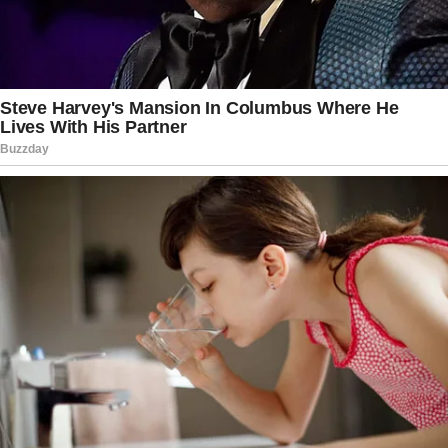
atmosfera e pode ocorrer em diferentes regiões
do planeta quando as condições climáticas são
favoráveis.
Mesmo assim, o contraste entre a beleza da
paisagem e o momento delicado vivido pela
população tornou as imagens ainda mais
impactantes. Enquanto o céu exibia um vermelho
intenso, milhares de pessoas permaneciam
preocupadas com os efeitos dos terremotos,
acompanhando as operações de resgate e
aguardando novas informações das autoridades
sobre a situação nas áreas atingidas.