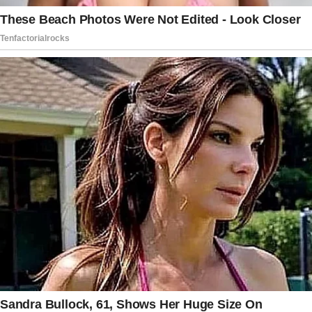
gerar desinformação. No caso do céu vermelho
observado em Caracas, o fenômeno foi real e
amplamente registrado, mas sua ocorrência deve
ser entendida como um efeito atmosférico
natural que coincidiu com um período de intensa
mobilização provocado pelos terremotos que
atingiram a região.
Dessa forma, o impressionante pôr do sol ficará
marcado tanto pela beleza das imagens quanto
pelo contexto em que aconteceu. Em meio às
dificuldades enfrentadas pela população
venezuelana, o espetáculo natural chamou a
atenção do mundo e se tornou um dos registros