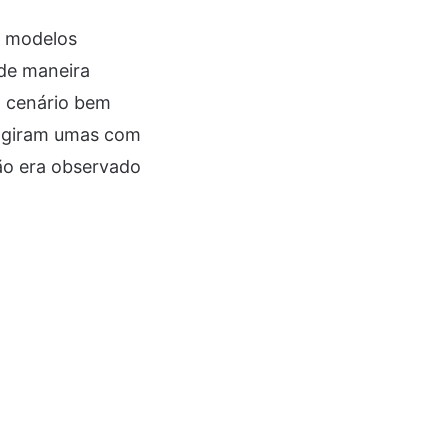
s modelos
 de maneira
m cenário bem
ragiram umas com
ão era observado