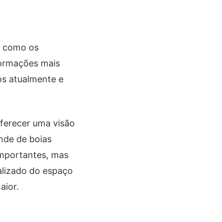
a como os
formações mais
os atualmente e
oferecer uma visão
nde de boias
importantes, mas
alizado do espaço
aior.