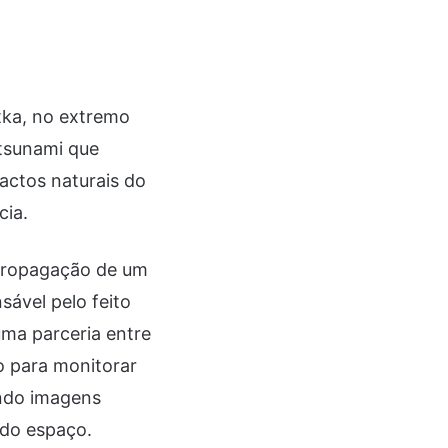
tka, no extremo
tsunami que
actos naturais do
cia.
a propagação de um
ável pelo feito
uma parceria entre
o para monitorar
ando imagens
 do espaço.