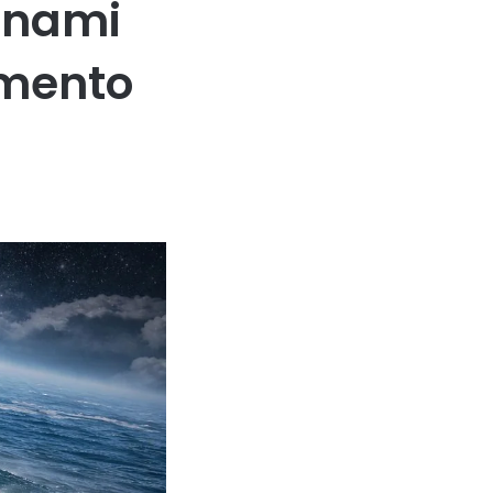
unami
mento