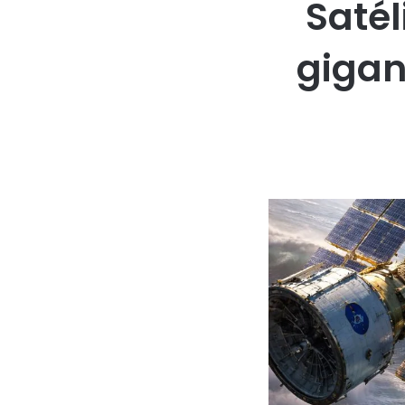
Saté
giga