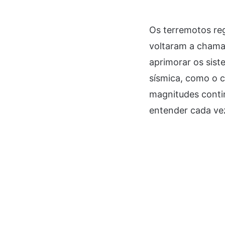
Os terremotos re
voltaram a chamar
aprimorar os sist
sísmica, como o c
magnitudes conti
entender cada v