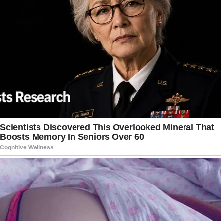
por novas informações sobre a recuperação do
policial. O caso continua sendo acompanhado de
perto pela imprensa e pelas autoridades,
principalmente em razão da repercussão
nacional envolvendo o sobrenome Pimentel.
Novas atualizações deverão ser divulgadas
conforme houver confirmação oficial sobre o
estado de saúde do tenente e sobre os
desdobramentos das investigações conduzidas
pelos órgãos responsáveis.