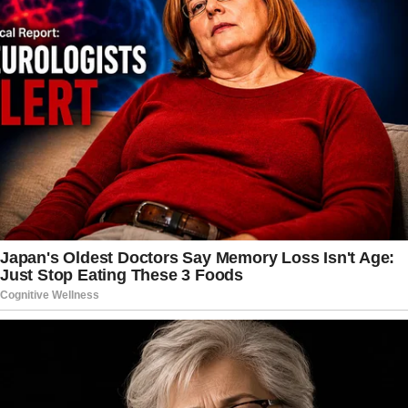
elucidação de ocorrências como essa. Além de
permitir a reconstrução dos fatos, esse tipo de
registro auxilia na identificação de trajetos,
veículos e possíveis envolvidos, fortalecendo o
trabalho investigativo. No caso do tenente
Ronickson, os vídeos já fazem parte do conjunto
de provas analisadas pelas autoridades, que
também buscam testemunhas e outras
informações capazes de contribuir para o
avanço das investigações.
Enquanto a investigação segue em andamento,
familiares, colegas de farda e pessoas que
acompanham a trajetória da família aguardam