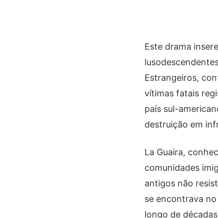
Este drama inser
lusodescendentes.
Estrangeiros, con
vítimas fatais re
país sul-america
destruição em infr
La Guaira, conhec
comunidades imigr
antigos não resis
se encontrava no i
longo de décadas