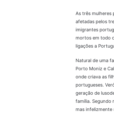
As três mulheres
afetadas pelos tr
imigrantes portug
mortos em todo o
ligações a Portuga
Natural de uma f
Porto Moniz e Calh
onde criava as fi
portugueses. Veró
geração de lusode
família. Segundo 
mas infelizmente 