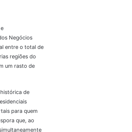
 e
 dos Negócios
l entre o total de
rias regiões do
am um rasto de
histórica de
esidenciais
rtais para quem
iáspora que, ao
 simultaneamente