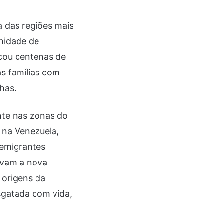
 das regiões mais
unidade de
ocou centenas de
s famílias com
lhas.
nte nas zonas do
a na Venezuela,
 emigrantes
tavam a nova
 origens da
esgatada com vida,