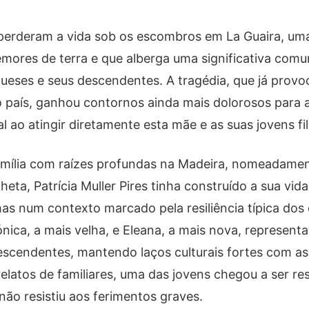
 perderam a vida sob os escombros em La Guaira, uma
emores de terra e que alberga uma significativa com
ueses e seus descendentes. A tragédia, que já prov
 país, ganhou contornos ainda mais dolorosos para a
l ao atingir diretamente esta mãe e as suas jovens fi
amília com raízes profundas na Madeira, nomeadame
eta, Patrícia Muller Pires tinha construído a sua vid
lhas num contexto marcado pela resiliência típica dos
nica, a mais velha, e Eleana, a mais nova, represen
scendentes, mantendo laços culturais fortes com as
relatos de familiares, uma das jovens chegou a ser r
não resistiu aos ferimentos graves.