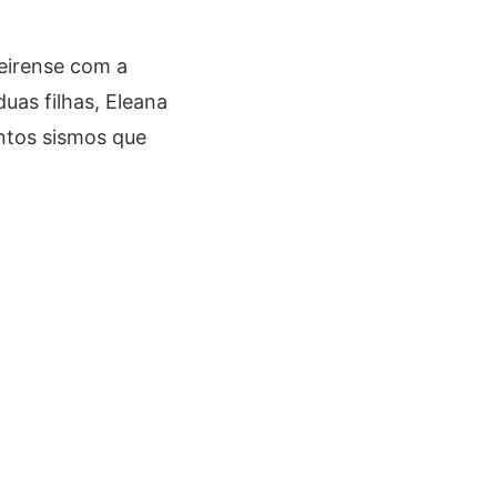
eirense com a
uas filhas, Eleana
entos sismos que