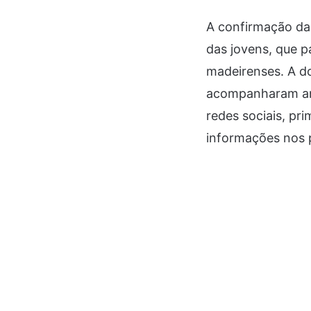
A confirmação das
das jovens, que p
madeirenses. A d
acompanharam ang
redes sociais, p
informações nos 