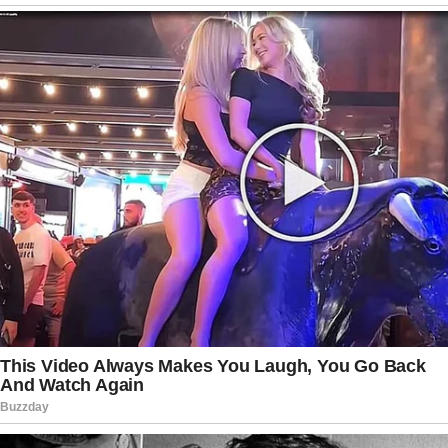
transportava também um passageiro.
A repercussão da perda ultrapassou as fronteiras
da cidade. A Universidade Interamericana,
instituição onde Maria Caroline cursava
medicina, publicou uma mensagem de
despedida. O CEO da universidade, Carlos
Bernardo, destacou o carinho e a dedicação
demonstrados pela estudante durante sua
convivência acadêmica.
Para familiares e amigos, permanece a
lembrança de uma jovem determinada,
sonhadora e comprometida com o cuidado ao