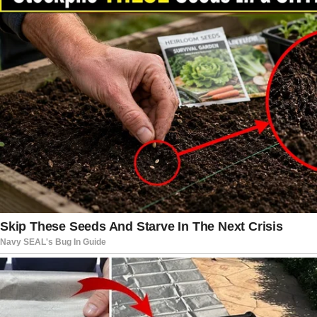
verificadas antes da conclusão do inquérito,
preservando o rigor técnico necessário para uma
investigação dessa complexidade.
O caso também mobilizou a população e ganhou
ampla repercussão nas redes sociais, onde
familiares e amigos das jovens compartilham
mensagens pedindo informações que possam
ajudar nas buscas. A divulgação do
desaparecimento aumentou o alcance da
investigação e levou diversas pessoas a
encaminharem relatos às autoridades. Em
situações como essa, especialistas destacam que
qualquer informação deve ser comunicada