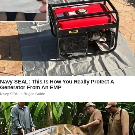
diretamente aos órgãos competentes para que
possa ser analisada de forma criteriosa, evitando
a circulação de rumores ou conteúdos sem
confirmação que possam dificultar o andamento
das investigações.
À medida que novos elementos são incorporados
ao inquérito, cresce a expectativa por respostas
que esclareçam o paradeiro das primas e
permitam compreender exatamente o que
aconteceu. A descoberta de que o principal
suspeito teria informado previamente que
permaneceria afastado e a identificação de uma
possível fonte de renda durante esse período
representam novos pontos de atenção para os