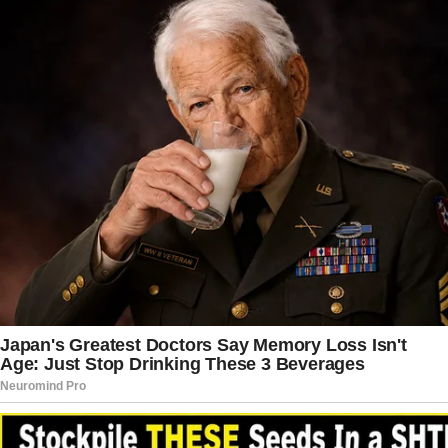
todas as circunstâncias relacionadas ao caso.
Enquanto as buscas seguem em andamento, a
investigação continua trabalhando com
diferentes linhas para compreender o
desaparecimento de Letycia e Sttela. As
autoridades ressaltam que todas as hipóteses
permanecem sendo analisadas e que nenhuma
possibilidade foi descartada até o momento. O
trabalho inclui cruzamento de informações,
análise de depoimentos e acompanhamento de
novas pistas que chegam diariamente aos
investigadores. A estratégia busca garantir que
todas as informações relevantes sejam