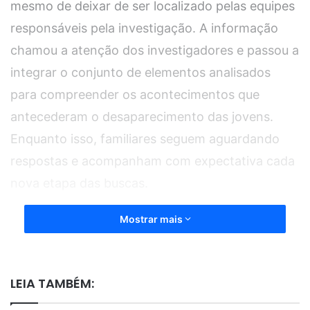
mesmo de deixar de ser localizado pelas equipes
responsáveis pela investigação. A informação
chamou a atenção dos investigadores e passou a
integrar o conjunto de elementos analisados
para compreender os acontecimentos que
antecederam o desaparecimento das jovens.
Enquanto isso, familiares seguem aguardando
respostas e acompanham com expectativa cada
nova etapa das buscas.
Mostrar mais
De acordo com a apuração, Clayton teria
comunicado aos familiares que precisaria
permanecer afastado por algum tempo. O relato
LEIA TAMBÉM:
foi obtido durante os trabalhos da Polícia Civil e