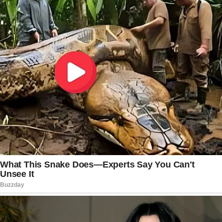
em andamento, consumidores permanecem
atentos às atualizações sobre o caso. A
expectativa é que todas as unidades
identificadas sejam retiradas de circulação
dentro do prazo previsto, garantindo
tranquilidade ao público e reforçando os
mecanismos de controle existentes no setor. O
episódio serve como lembrete da importância da
fiscalização constante e da transparência nas
relações de consumo. Para quem adquiriu
produtos da marca recentemente, a principal
recomendação continua sendo conferir os dados
da embalagem e buscar os canais oficiais para
obter orientações sobre troca, devolução ou