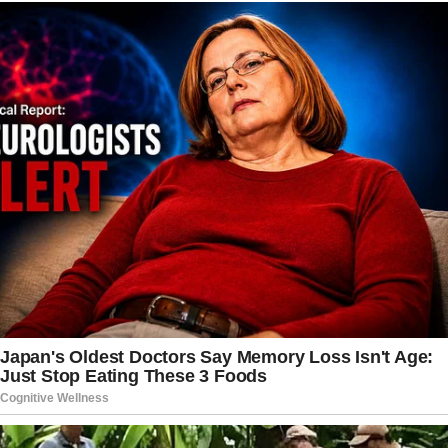
dos produtos, órgãos de defesa do consumidor
destacam a importância de acompanhar apenas
informações divulgadas por canais oficiais. Em
situações de grande repercussão, é comum
surgirem boatos e informações incompletas que
podem gerar ainda mais dúvidas. Por isso, a
recomendação é consultar os comunicados
emitidos pela empresa, pelas autoridades
sanitárias e pelos órgãos de proteção ao
consumidor. Dessa forma, os clientes
conseguem verificar com precisão se foram
afetados pela medida e quais passos devem
seguir para exercer seus direitos.
Enquanto o processo de recolhimento continua