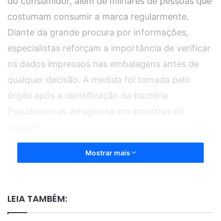
do consumidor, além de milhares de pessoas que
costumam consumir a marca regularmente.
Diante da grande procura por informações,
especialistas reforçam a importância de verificar
os dados impressos nas embalagens antes de
qualquer decisão. A medida foi tomada pelo
órgão após a identificação da bactéria
Pseudomonas aeruginosa em amostras do
produto.
Mostrar mais
O recolhimento foi anunciado após análises
identificarem uma alteração em lotes específicos
da água mineral Crystal. Segundo as
LEIA TAMBÉM:
informações divulgadas pelas autoridades
responsáveis pela fiscalização, a medida foi