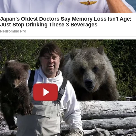
equipamentos do estabelecimento ou outras
circunstâncias que possam ter contribuído para a
rápida propagação do fogo.
O episódio também levantou questionamentos
sobre a fiscalização de restaurantes, centros
comerciais e edifícios de grande circulação de
pessoas. Especialistas em segurança destacam
que a existência de saídas de emergência
adequadas, sistemas de combate a incêndio e
treinamentos periódicos pode ser determinante
para reduzir o número de vítimas em situações
semelhantes. Casos anteriores registrados no
país já haviam chamado a atenção para a
necessidade de reforçar medidas preventivas.