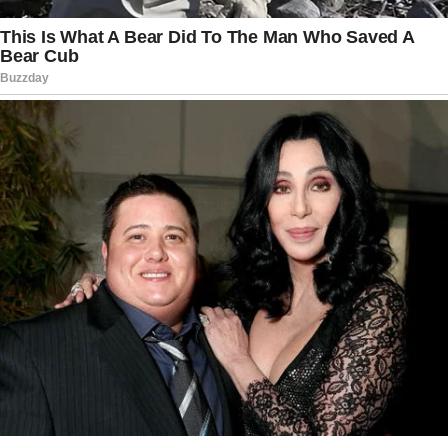
Enquanto as investigações prosseguem, a
tragédia deixa um rastro de dor entre familiares e
amigos das vítimas. Mensagens de solidariedade
começaram a ser compartilhadas por
autoridades e membros da comunidade local,
que acompanham com preocupação o
desenrolar do caso. O incêndio passa a figurar
entre os acidentes mais graves registrados
recentemente na região, reforçando a
importância de investimentos contínuos em
segurança e prevenção para evitar que desastres
como este se repitam.