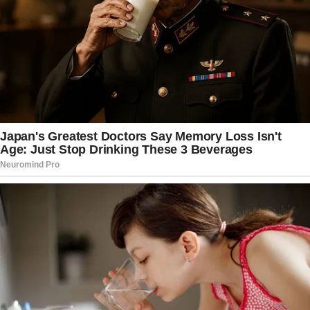
Enquanto familiares e amigos enfrentam o
momento de despedida, a memória da
influenciadora segue sendo lembrada por
aqueles que acompanharam sua trajetória. O
caso continua despertando atenção e
solidariedade nas redes sociais, onde milhares de
mensagens destacam sua história, seus projetos
e a marca que deixou entre seguidores. Em meio
à tristeza provocada pela notícia, permanece a
lembrança de uma personalidade que encontrou
na internet um espaço para se conectar com o
público e construir uma comunidade fiel ao longo
de sua carreira.