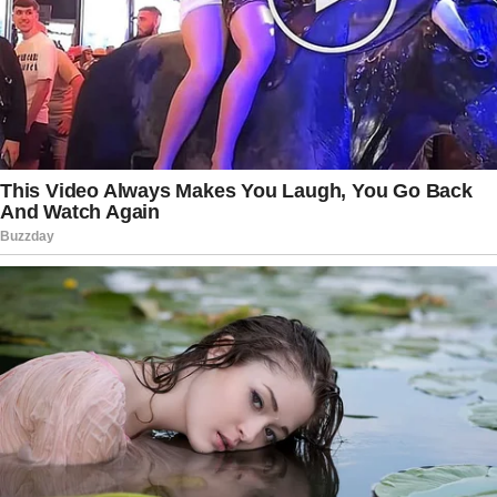
O caso de saúde do narrador também despertou
curiosidade entre os internautas sobre o
significado do diagnóstico. A neoplasia na região
cervical é um termo médico utilizado para
descrever um crescimento anormal de células
localizado na área do pescoço. Dependendo das
características identificadas pelos especialistas,
a condição pode representar diferentes tipos de
alterações, desde quadros benignos até doenças
que exigem acompanhamento mais rigoroso e
tratamento contínuo. Em situações como essa, o
diagnóstico precoce e o suporte médico
adequado fazem toda a diferença no processo
de recuperação.