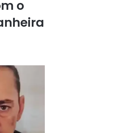
om o
nheira