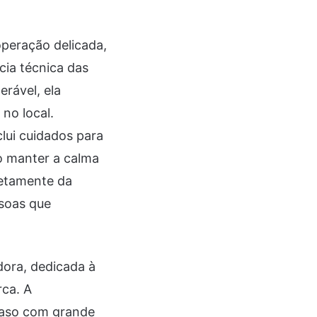
operação delicada,
ia técnica das
erável, ela
no local.
lui cuidados para
ao manter a calma
retamente da
ssoas que
ora, dedicada à
rca. A
caso com grande