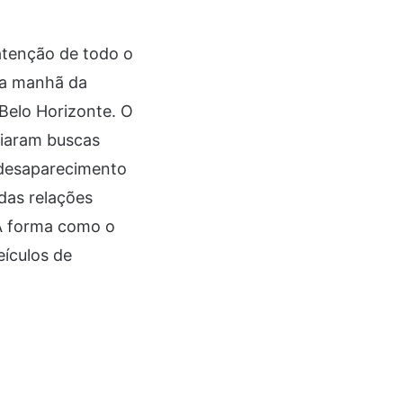
atenção de todo o
 na manhã da
 Belo Horizonte. O
ciaram buscas
 desaparecimento
das relações
 A forma como o
eículos de