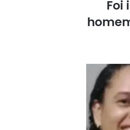
Foi
homem