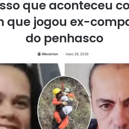
 isso que aconteceu c
 que jogou ex-compa
do penhasco
Weverton
maio 28, 2026