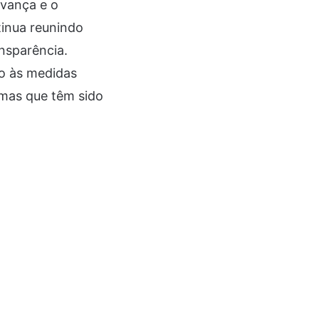
avança e o
tinua reunindo
nsparência.
to às medidas
emas que têm sido