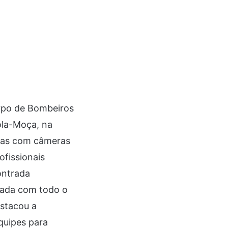
Corpo de Bombeiros
Rola-Moça, na
adas com câmeras
ofissionais
ontrada
tada com todo o
stacou a
quipes para