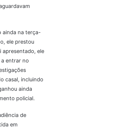
ue aguardavam
 ainda na terça-
o, ele prestou
i apresentado, ele
 a entrar no
vestigações
 casal, incluindo
 ganhou ainda
ento policial.
udiência de
tida em