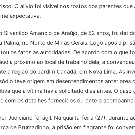
risco. O alívio foi visível nos rostos dos parentes q
rme expectativa.
Silvanildo Amâncio de Araújo, de 52 anos, foi detido
a Palma, no Norte de Minas Gerais. Logo após a prisã
tou os fatos às autoridades. De acordo com o que fo
udia próximo ao local de trabalho dela, a convenceu
 até a região do Jardim Canadá, em Nova Lima. As in
sódio teve origem em desentendimentos anteriores do
iva que a vítima havia solicitado dias antes. O caso
e com os detalhes fornecidos durante o acompanham
r Judiciário foi ágil. Na quarta-feira (27), durante a
rca de Brumadinho, a prisão em flagrante foi conver