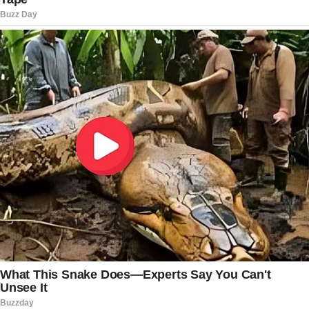
experientes costumam relatar que o trecho exige
cautela constante, especialmente durante
madrugadas e manhãs frias.
O velório e o sepultamento de Gilsivane Ferreira
Soares e Rômulo Silva e Silva estão marcados
para esta sexta-feira (29), às 17h, no Pará.
Familiares e amigos devem prestar as últimas
homenagens ao casal em uma cerimônia
marcada pela emoção e pelas lembranças
construídas ao longo da vida.
Enquanto isso, a tragédia segue repercutindo
entre internautas e moradores da região,