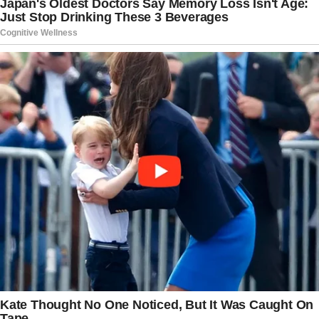
Nos últimos meses, o debate sobre segurança
nas rodovias brasileiras voltou a ganhar espaço,
principalmente em trechos serranos e de grande
circulação de caminhões. Especialistas alertam
frequentemente para a importância da
manutenção preventiva dos veículos, do respeito
aos limites de velocidade e da atenção às
condições climáticas, fatores considerados
fundamentais para evitar acidentes em estradas
de longa distância.
A BR-376, que liga estados do Sul do país, já
registrou diversos episódios envolvendo neblina
intensa e dificuldades de visibilidade. Motoristas