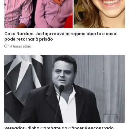
pista molhada e a descida acentuada costumam
exigir atenção redobrada de quem percorre o
trecho.
Caso Nardoni: Justiça reavalia regime aberto e casal
pode retornar à prisão
Informações iniciais apontam que a forte neblina
14 horas atrás
e a velocidade do veículo podem ter contribuído
para a perda de controle da carreta. Durante o
atendimento da ocorrência, parte da rodovia
precisou ser parcialmente interditada no sentido
de Santa Catarina, provocando lentidão no
trânsito por algumas horas.
A notícia causou forte comoção entre familiares,
amigos e moradores do Pará, estado onde o
Vereador Edinho Combate ao Câncer é encontrado