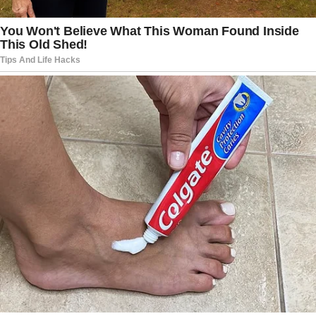
Wanderer. Muitos destacaram a serenidade e o
jeito gentil de Dona Elizabeth no convívio diário.
O velório acontece nesta terça-feira (26), em
Curitiba. O sepultamento será realizado no
Cemitério Parque Iguaçu, reunindo familiares,
amigos e pessoas próximas que desejam prestar
as últimas homenagens.
Maria Elizabeth Wanderer deixa os filhos Klaus e
Analize, além de quatro netos e seis bisnetos.
Para a família, permanece o legado de união,
simplicidade e dedicação construído ao longo de
décadas.